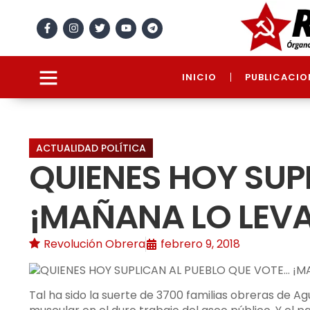
INICIO
PUBLICACIO
ACTUALIDAD POLÍTICA
QUIENES HOY SUP
¡MAÑANA LO LEV
Revolución Obrera
febrero 9, 2018
Tal ha sido la suerte de 3700 familias obreras de A