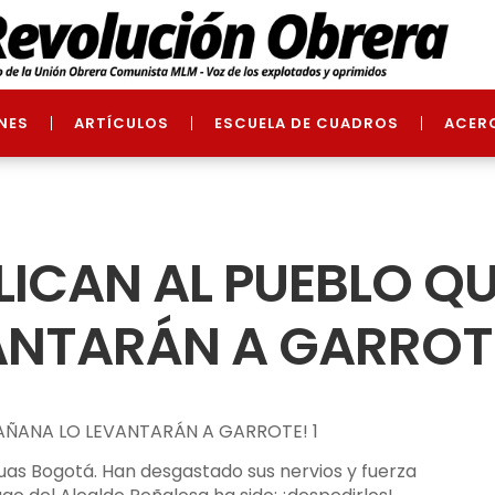
NES
ARTÍCULOS
ESCUELA DE CUADROS
ACER
LICAN AL PUEBLO Q
ANTARÁN A GARROT
guas Bogotá. Han desgastado sus nervios y fuerza