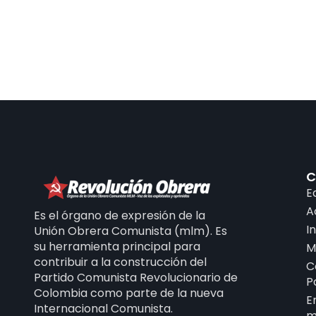
C
E
A
Es el órgano de expresión de la
I
Unión Obrera Comunista (mlm). Es
su herramienta principal para
M
contribuir a la construcción del
C
Partido Comunista Revolucionario de
P
Colombia como parte de la nueva
E
Internacional Comunista.
m