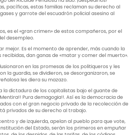
ago del Alcalde Peñalosa ha sido: ¡despedirlos!
as, pacíficas, estas familias reclaman su derecho al
: gases y garrote del escuadrón policial asesino al
dos, es el «gran crimen» de estos compañeros, por el
 del desempleo.
har mejor. Es el momento de aprender, más cuando la
nes recibidas, dan ganas de «matar y comer del muerto».
sionaron en las promesas de los politiqueros y les
n la guardia, se dividieron, se desorganizaron, se
Peñalosa les diera su mazazo.
 la dictadura de los capitalistas bajo el guante de
Mentira!! Pura demagogia!!. Así es la democracia de
iados con el gran negocio privado de la recolección de
tá privados de su derecho al trabajo.
centro y de izquierda, apelan al pueblo para que vote,
nstitución del Estado, serán los primeros en empuñar
os, de los despidos, de las tarifas, de los códigos