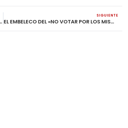
SIGUIENTE
 DE LA LIBERACIÓN DE AUSCHWITZ
EL EMBELECO DEL «NO VOTAR POR LOS MISMOS»