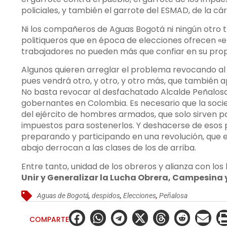
policiales, y también el garrote del ESMAD, de la cá
Ni los compañeros de Aguas Bogotá ni ningún otro 
politiqueros que en época de elecciones ofrecen «el 
trabajadores no pueden más que confiar en su pro
Algunos quieren arreglar el problema revocando al A
pues vendrá otro, y otro, y otro más, que también ap
No basta revocar al desfachatado Alcalde Peñalosa.
gobernantes en Colombia. Es necesario que la socied
del ejército de hombres armados, que solo sirven pa
impuestos para sostenerlos. Y deshacerse de esos p
preparando y participando en una revolución, que es
abajo derrocan a las clases de los de arriba.
Entre tanto, unidad de los obreros y alianza con 
Unir y Generalizar la Lucha Obrera, Campesina 
Aguas de Bogotá
,
despidos
,
Elecciones
,
Peñalosa
COMPARTE