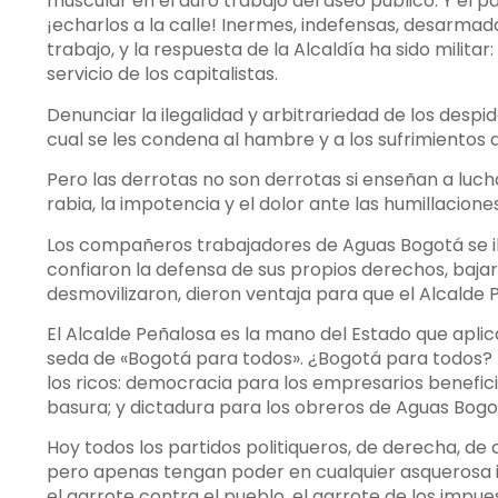
muscular en el duro trabajo del aseo público. Y el p
¡echarlos a la calle! Inermes, indefensas, desarmad
trabajo, y la respuesta de la Alcaldía ha sido militar
servicio de los capitalistas.
Denunciar la ilegalidad y arbitrariedad de los despi
cual se les condena al hambre y a los sufrimientos
Pero las derrotas no son derrotas si enseñan a luc
rabia, la impotencia y el dolor ante las humillacio
Los compañeros trabajadores de Aguas Bogotá se ilu
confiaron la defensa de sus propios derechos, bajaro
desmovilizaron, dieron ventaja para que el Alcalde 
El Alcalde Peñalosa es la mano del Estado que aplica
seda de «Bogotá para todos». ¿Bogotá para todos? 
los ricos: democracia para los empresarios benefic
basura; y dictadura para los obreros de Aguas Bogo
Hoy todos los partidos politiqueros, de derecha, de 
pero apenas tengan poder en cualquier asquerosa i
el garrote contra el pueblo, el garrote de los impuest