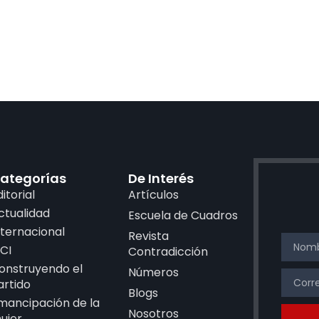
ategorías
De Interés
ditorial
Artículos
ctualidad
Escuela de Cuadros
nternacional
Revista
CI
Contradicción
onstruyendo el
Números
artido
Blogs
mancipación de la
Nosotros
ujer