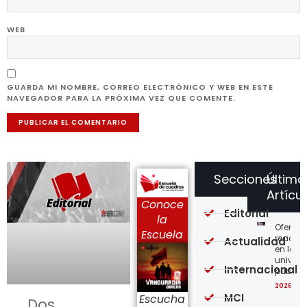
WEB
GUARDA MI NOMBRE, CORREO ELECTRÓNICO Y WEB EN ESTE
NAVEGADOR PARA LA PRÓXIMA VEZ QUE COMENTE.
Secciones
Último
Artícu
Conoce
Editorial
la
Ofensi
Escuela
reaccio
Actualidad
en las
univer
Internacional
públic
2026-08
MCI
Escucha
Dos