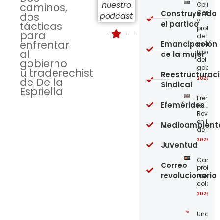
nuestro
Opinión
caminos,
Construyendo
Confro
dos
podcast
y
el partido
tácticas
protege
para
de los
enfrentar
Emancipación
métod
al
fascist
de la mujer
del nue
gobierno
gobier
ultraderechista
Reestructurac
2026-08
de De la
Sindical
Espriella
Frente
Efemérides
Estudian
Revoluc
en la 
Medioambient
de los 
2026-08
Juventud
Carta a
Correo
proleta
revolucionario
revoluc
colomb
2026-08
Unamo