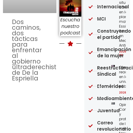
situaci
Internacional
concre
en la
planta
MCI
Escucha
Dos
matriz 
nuestro
caminos,
Essity-
Construyendo
Familia
dos
podcast
en
el partido
tácticas
Medellí
para
Antioqu
enfrentar
Emancipación
2026-08
al
de la mujer
08
gobierno
ultraderechista
Reestructurac
Ofensi
de De la
reaccio
Sindical
Espriella
en las
univer
Efemérides
públic
2026-08
Medioambient
Opinión
Confro
Juventud
y
protege
Correo
de los
revolucionario
métod