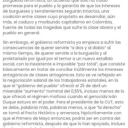
burguesía reformista, un acuerdo que sólo ha traído
promesas para el pueblo y la garantía de que los intereses
de burgueses y terratenientes seguirán intactos, una
coalición entre clases cuyo propósito es desarrollar, aún
más, el caduco y moribundo capitalismo en Colombia,
fuente de todas las tragedias que sufre la clase obrera y el
pueblo en general.
Sin embargo, el gobierno reformista ya empieza a sufrir las
consecuencias de querer servirle “a dios y al diablo” al
mismo tiempo, de querer servirle a la burguesía y al
proletariado por igual por el temor a un nuevo estallido
social, con la inexistente e imposible “paz total”, que consiste
básicamente en tratar de conciliar inútilmente los intereses
antagónicos de clases antagónicas. Esto se ve reflejado en
la negociación salarial de los trabajadores estatales, en la
que el “gobierno del pueblo” ofreció el 25 de abril un
miserable “aumento” nominal del 0,55%, incluso menos de lo
que ofreció el régimen mafioso cuando el genocida Iván
Duque estuvo en el poder. Para el presidente de la CUT, esto
se debe, palabras más, palabras menos, a que “la derecha”
se tomó el Pacto Histórico y amenaza, hipócritamente con
que el Primero de Mayo entonces, podría ser en contra del
gobierno reformista, después de que lo han apoyado, incluso