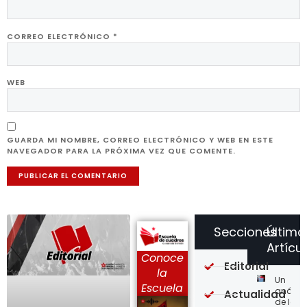
CORREO ELECTRÓNICO
*
WEB
GUARDA MI NOMBRE, CORREO ELECTRÓNICO Y WEB EN ESTE
NAVEGADOR PARA LA PRÓXIMA VEZ QUE COMENTE.
Secciones
Último
Artícu
Conoce
Editorial
la
Un
Escuela
análisi
Actualidad
de la