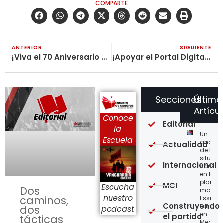
COMPARTE
ANTERIOR
SIGUIENTE
¡Viva el 70 Aniversario de la Revolución en China! (4)
¡Apoyar el Portal Digital Revolución Obrera!
Secciones
Último
Artícu
Conoce
Editorial
la
Un
Escuela
análisi
Actualidad
de la
situaci
Internacional
concre
en la
planta
MCI
Escucha
Dos
matriz 
nuestro
caminos,
Essity-
Construyendo
Familia
dos
podcast
en
el partido
tácticas
Medellí