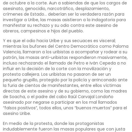
de octubre a la corte. Aun a sabiendas de que los cargos de
asesinato, genocidio, narcotráfico, desplazamiento,
crímenes de Estado… deberían ser la verdadera razón para
investigar a Uribe, las masas asistieron a la indagatoria para
manifestar su rechazo y su odio contra este asesino de
obreros, campesinos e hijos del pueblo.
Y es que el odio hacia Uribe y sus secuaces es visceral;
mientras los bufones del Centro Democrático como Paloma
Valencia, llamaron a los uribistas a acompañar y rodear a su
patrón, las masas anti-uribistas respondieron masivamente,
incluso rechazando el llamado de Petro e Iván Cepeda a no
influir en la decisión de la corte con la movilización y
protesta callejera. Los uribistas no pasaron de ser un
pequeño grupillo, protegido por la policía y arrinconado ante
la furia de cientos de manifestantes, entre ellos víctimas
directas de este asesino y de su gobierno, como las madres
de Soacha, o el padre del cabo Raúl Carvajal Londoño
asesinado por negarse a participar en los mal llamados
“falsos positivos”, todos ellos, unos “buenos muertos” para el
asesino Uribe.
En medio de la protesta, donde las protagonistas
indudablemente fueron las masas populares que con justa