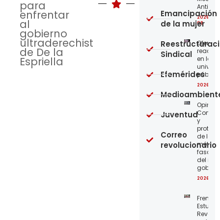
para
Antioqu
enfrentar
Emancipación
2026-08
al
de la mujer
08
gobierno
ultraderechista
Reestructurac
Ofensi
de De la
reaccio
Sindical
Espriella
en las
univer
Efemérides
públic
2026-08
Medioambient
Opinión
Confro
Juventud
y
protege
Correo
de los
revolucionario
métod
fascist
del nue
gobier
2026-08
Frente
Estudian
Revoluc