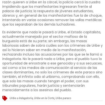
razón quieren a Uribe en la cárcel, la policía cercó la cuadra
impidiendo que los manifestantes ingresaran frente al
palacio de justicia; la respuesta de jóvenes estudiantes,
obreros y, en general de los manifestantes fue la de choque,
intentando en varias ocasiones remover las vallas metálicas
que los separaban de los demás luchadores.
Es evidente que nada le pasará a Uribe, el Estado capitalista,
actualmente manejado por el sector mafioso de la
burguesía está de su parte; sin embargo, las masas
laboriosas saben de sobra cuáles son los crímenes de Uribe y
así lo hicieron saber en medio de la manifestación,
rechazando incluso las acusaciones por las que se le llamó a
indagatoria. No le pasará nada a Uribe, pero el pueblo tuvo la
oportunidad de enrostrarle a ese genocida y a sus secuaces,
así como a los medios de comunicación al servicio de las
clases dominantes, no solo los crímenes de este paraco sino
también, el infinito odio al uribismo, comprobando con ello,
que solo las masas cuando tengan el poder, con sus
tribunales populares, harán justicia y sentenciarán
merecidamente a los asesinos del pueblo.
Uribe a Indagatoria
,
Uribe en la Corte
,
Uribe paraco