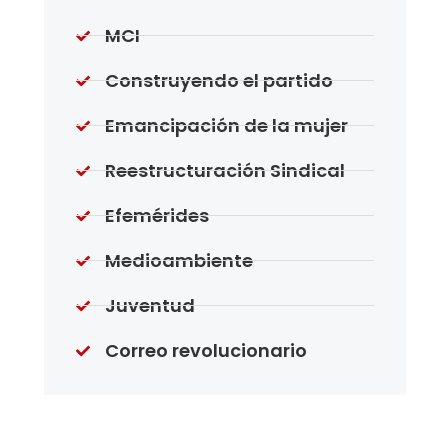
MCI
Construyendo el partido
Emancipación de la mujer
Reestructuración Sindical
Efemérides
Medioambiente
Juventud
Correo revolucionario