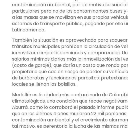
contaminación ambiental, por tal motivo se sanciona
particulares pero no de los contaminantes buses y 
a las masas que se movilizan en sus propios vehícu
sistemas de transporte público, pagando por ello u
Latinoamérica.
También la situación es aprovechada para saquear a
tránsitos municipales prohíben la circulación de v
inmovilizar e impartir sanciones y comparendos. U
salarios mínimos diarios más la inmovilización del ve
(costo de garaje), que daría un costo que ronda por
propietario que cae en riesgo de perder su vehículo
de burócratas y funcionarios parásitos; pretextand
locales se llenan los bolsillos.
Medellín es la ciudad más contaminada de Colombia
climatológicas, una condición que recae negativame
Aburrá, como lo corroboró el pasado informe public
que en los últimos 4 años murieron 22 mil personas
contaminación ambiental y el crecimiento alarma
tal motivo, es perentoria la lucha de las mismas m