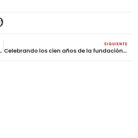
SIGUIENTE
n Azote de los Revisionistas
Celebrando los cien años de la fundación de la Internacional Comunista