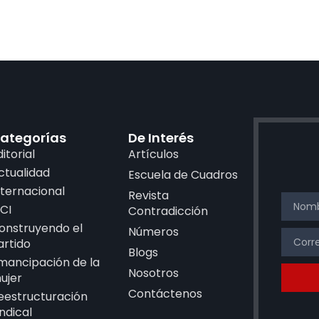
ategorías
De Interés
ditorial
Artículos
ctualidad
Escuela de Cuadros
nternacional
Revista
CI
Contradicción
onstruyendo el
Números
artido
Blogs
mancipación de la
Nosotros
ujer
Contáctenos
eestructuración
indical