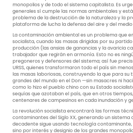
monopolios y de todo el sistema capitalista. Es urge
generales sí cumple las normas ambientales y est
problema de la destrucción de la naturaleza y la pre
plataforma de lucha la defensa del aire y del medi
La contaminación ambiental es un problema que enco
socialista, cuando las masas dirigidas por su partid
producción (las ansias de ganancias y la avaricia ca
trabajador que regirán en armonía. Esto no es ning
pregoneros y defensores del sistema; así fue prec
URSS, quienes transformaron todo el país sin menosc
las masas laboriosas, construyendo la que para su 
grandes del mundo en el Don —sin masacres ni haci
como lo hizo el pueblo chino con su Estado socialis
sequías que azotaban el país, que en otros tiempo
centenares de campesinos en cada inundación y ge
La revolución socialista encontrará las formas téc
contaminantes del Siglo XX, generando un sistema d
decadente sigue usando tecnología contaminante, no 
sino por interés y designio de los grandes monopolio