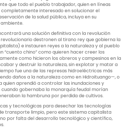
nte que todo el pueblo trabajador, quien en líneas
á completamente interesado en solucionar el
servación de la salud pública, incluya en su
o ambiente.
ntrará una solución definitiva con la revolución
o revolucionario destronen al tirano rey que gobierna la
pitalista) e instauren reyes a la naturaleza y al pueblo
ún “cuento chino” como quieren hacer creer los
isamente como hicieron los obreros y campesinos en la
abar y destruir la naturaleza, sin explotar y matar a
tiempo fue una de las represas hidroeléctricas más
endo daños a la naturaleza como en Hidroituango—, o
ta quien aprendió a controlar las inundaciones y
s, cuando gobernaba la monarquía feudal morían
neraban la hambruna por perdida de cultivos.
nicas y tecnológicas para desechar las tecnologías
e transporte limpio, pero este sistema capitalista
por falta del desarrollo tecnológico y científico,
s.