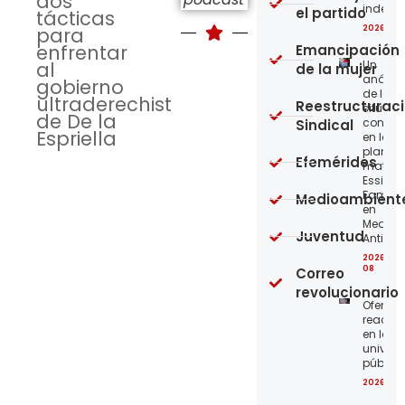
dos
indepe
el partido
tácticas
para
2026-08
enfrentar
Emancipación
al
Un
de la mujer
análisi
gobierno
de la
ultraderechista
Reestructurac
situaci
de De la
concre
Sindical
Espriella
en la
planta
Efemérides
matriz 
Essity-
Familia
Medioambient
en
Medellí
Juventud
Antioqu
2026-08
08
Correo
revolucionario
Ofensi
reaccio
en las
univer
públic
2026-08