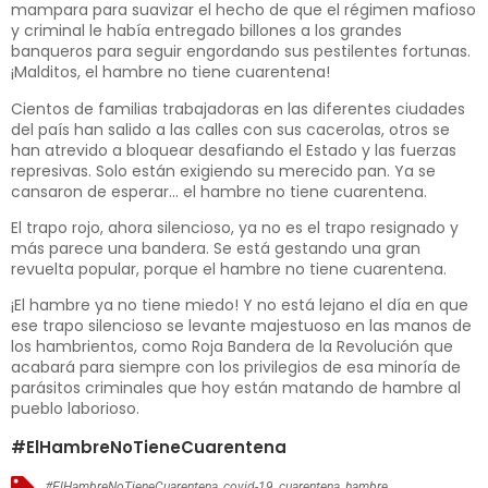
mampara para suavizar el hecho de que el régimen mafioso
y criminal le había entregado billones a los grandes
banqueros para seguir engordando sus pestilentes fortunas.
¡Malditos, el hambre no tiene cuarentena!
Cientos de familias trabajadoras en las diferentes ciudades
del país han salido a las calles con sus cacerolas, otros se
han atrevido a bloquear desafiando el Estado y las fuerzas
represivas. Solo están exigiendo su merecido pan. Ya se
cansaron de esperar… el hambre no tiene cuarentena.
El trapo rojo, ahora silencioso, ya no es el trapo resignado y
más parece una bandera. Se está gestando una gran
revuelta popular, porque el hambre no tiene cuarentena.
¡El hambre ya no tiene miedo!
Y no está lejano el día en que
ese trapo silencioso se levante majestuoso en las manos de
los hambrientos, como Roja Bandera de la Revolución que
acabará para siempre con los privilegios de esa minoría de
parásitos criminales que hoy están matando de hambre al
pueblo laborioso.
#ElHambreNoTieneCuarentena
#ElHambreNoTieneCuarentena
,
covid-19
,
cuarentena
,
hambre