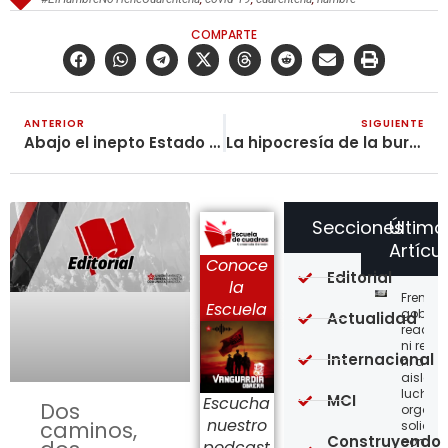
COMPARTE
ANTERIOR
SIGUIENTE
Abajo el inepto Estado burgués, viva la solidaridad del pueblo
La hipocresía de la burguesía y sus medidas en medio del aislamiento obligatorio
Secciones
Último
Artícu
Conoce
Editorial
la
Frente a
Escuela
gobier
Actualidad
reaccio
ni resi
Internacional
ni acci
aislada
lucha,
MCI
Escucha
Dos
organiz
nuestro
caminos,
solidar
Construyendo
con
podcast