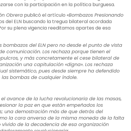
rse con la participación en la política burguesa.
ón Obrera
publicó el artículo
«Bombazos Presionando
os del ELN buscando la tregua bilateral acordada
or su plena vigencia reeditamos apartes de esa
tes bombazos del ELN pero no desde el punto de vista
 de comunicación. Los rechaza porque tienen el
sepulcros, y más concretamente el cese bilateral de
ganización una capitulación «digna». Los rechaza
dual sistemático, pues desde siempre ha defendido
 las bombas de cualquier índole.
a el avance de la lucha revolucionaria de las masas,
resionar la paz en que están empeñados los
as; una demostración más de que detrás del
como la cara anversa de la misma moneda de la falta
o vívido de la decadencia de esa organización
rdaderamente revolucionaria: