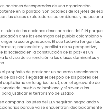
evas acciones desesperadas de una organización
ente en lo político. Son pataleos de los jefes de esa
con las clases explotadoras colombianas y no pasar a
el ruido de las acciones desesperadas del ELN porque
audicación ante los enemigos del pueblo colombiano y
n origen a esa organización. El que todavía tengan las
rmista, nacionalista y pacifista de su perspectiva,
de la sociedad en la construcción de la paz» es un
la divisa de su rendición a las clases dominantes y
mo.
en el propósito de presionar un acuerdo reaccionario
s de las Farc (legalizar el despojo de los pobres del
 capitalismo en la agricultura), con el agravante de
ionaria del pueblo colombiano y sí sirven a los
ara justificar el terrorismo de Estado.
 en campaña, los jefes del ELN seguirán negociando y
accionarias porque ya se encuentran ideológicamente