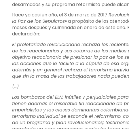
desarmados y su programa reformista puede alcanza
Hace ya casi un año, el 3 de marzo de 2017
Revoluci
la Paz de los Sepulcros»
a propósito de los atentad
meses después y culminada en enero de este año. P
declaración:
El proletariado revolucionario rechaza los recien
de los reaccionarios y sus cotorras de los medios
objetivo reaccionario de presionar la paz de los 
las acciones que le facilite a la cúpula de esa or
además y en general rechaza el terrorismo indivi
que sin la masa de los trabajadores nada pueden
(…)
Los bombazos del ELN, inútiles y perjudiciales par
tienen además el miserable fin reaccionario de p
imperialistas y las clases dominantes colombian
terrorismo individual se esconde el reformismo, 
de un programa y plan revolucionarios; testimoni
derrotada ya para emprender cualquier tarea ve