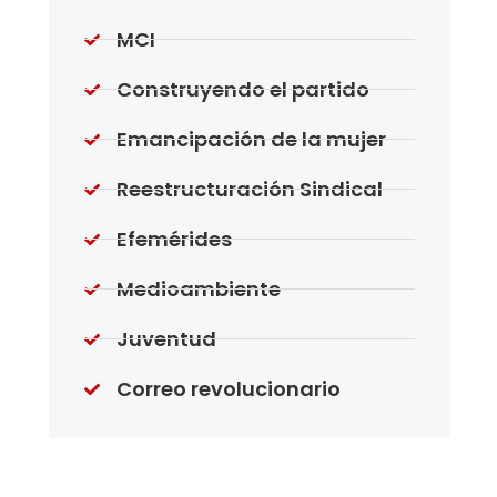
MCI
Construyendo el partido
Emancipación de la mujer
Reestructuración Sindical
Efemérides
Medioambiente
Juventud
Correo revolucionario