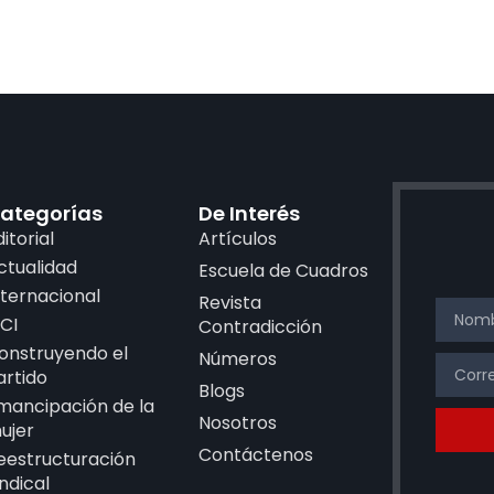
ategorías
De Interés
ditorial
Artículos
ctualidad
Escuela de Cuadros
nternacional
Revista
CI
Contradicción
onstruyendo el
Números
artido
Blogs
mancipación de la
Nosotros
ujer
Contáctenos
eestructuración
indical