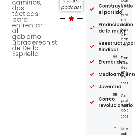
nuestro
Opinión
caminos,
Construyendo
Confro
dos
podcast
y
el partido
tácticas
protege
para
de los
enfrentar
Emancipación
métod
al
fascist
de la mujer
del nue
gobierno
gobier
ultraderechista
Reestructurac
2026-08
de De la
Sindical
Espriella
Frente
Efemérides
Estudian
Revoluc
en la 
Medioambient
de los 
2026-08
Juventud
Carta a
Correo
proleta
revolucionario
revoluc
colomb
2026-08
Unamo
esfuerz