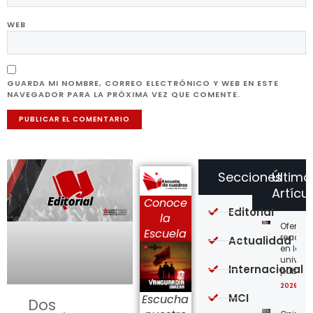
WEB
GUARDA MI NOMBRE, CORREO ELECTRÓNICO Y WEB EN ESTE
NAVEGADOR PARA LA PRÓXIMA VEZ QUE COMENTE.
Secciones
Último
Artícu
Conoce
Editorial
la
Ofensi
Escuela
reaccio
Actualidad
en las
univer
Internacional
públic
2026-08
MCI
Escucha
Dos