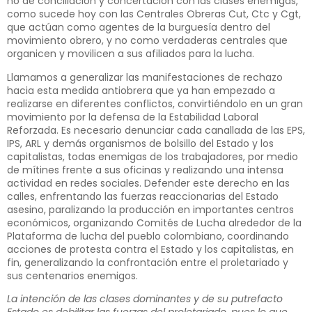
no de conciliación y concertación con las clases enemigas,
como sucede hoy con las Centrales Obreras Cut, Ctc y Cgt,
que actúan como agentes de la burguesía dentro del
movimiento obrero, y no como verdaderas centrales que
organicen y movilicen a sus afiliados para la lucha.
Llamamos a generalizar las manifestaciones de rechazo
hacia esta medida antiobrera que ya han empezado a
realizarse en diferentes conflictos, convirtiéndolo en un gran
movimiento por la defensa de la Estabilidad Laboral
Reforzada. Es necesario denunciar cada canallada de las EPS,
IPS, ARL y demás organismos de bolsillo del Estado y los
capitalistas, todas enemigas de los trabajadores, por medio
de mítines frente a sus oficinas y realizando una intensa
actividad en redes sociales. Defender este derecho en las
calles, enfrentando las fuerzas reaccionarias del Estado
asesino, paralizando la producción en importantes centros
económicos, organizando Comités de Lucha alrededor de la
Plataforma de lucha del pueblo colombiano, coordinando
acciones de protesta contra el Estado y los capitalistas, en
fin, generalizando la confrontación entre el proletariado y
sus centenarios enemigos.
La intención de las clases dominantes y de su putrefacto
Estado es debilitar las fuerzas del proletariado, pues lo que