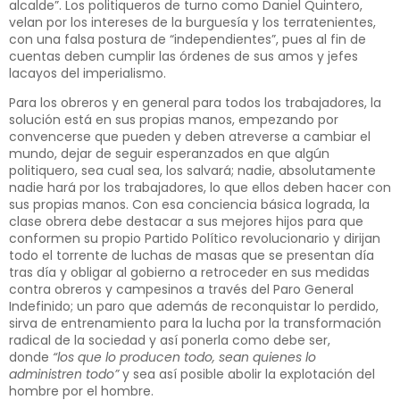
alcalde”. Los politiqueros de turno como Daniel Quintero,
velan por los intereses de la burguesía y los terratenientes,
con una falsa postura de “independientes”, pues al fin de
cuentas deben cumplir las órdenes de sus amos y jefes
lacayos del imperialismo.
Para los obreros y en general para todos los trabajadores, la
solución está en sus propias manos, empezando por
convencerse que pueden y deben atreverse a cambiar el
mundo, dejar de seguir esperanzados en que algún
politiquero, sea cual sea, los salvará; nadie, absolutamente
nadie hará por los trabajadores, lo que ellos deben hacer con
sus propias manos. Con esa conciencia básica lograda, la
clase obrera debe destacar a sus mejores hijos para que
conformen su propio Partido Político revolucionario y dirijan
todo el torrente de luchas de masas que se presentan día
tras día y obligar al gobierno a retroceder en sus medidas
contra obreros y campesinos a través del Paro General
Indefinido; un paro que además de reconquistar lo perdido,
sirva de entrenamiento para la lucha por la transformación
radical de la sociedad y así ponerla como debe ser,
donde
“los que lo producen todo, sean quienes lo
administren todo”
y sea así posible abolir la explotación del
hombre por el hombre.