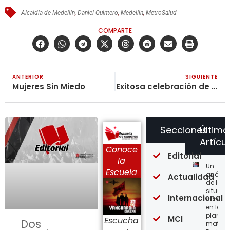
Alcaldía de Medellín
,
Daniel Quintero
,
Medellín
,
MetroSalud
COMPARTE
ANTERIOR
SIGUIENTE
Mujeres Sin Miedo
Exitosa celebración de los 200 Años del Natalicio del gran maestro Federico Engels
Secciones
Último
Artícu
Conoce
Editorial
la
Un
Escuela
análisi
Actualidad
de la
situaci
Internacional
concre
en la
planta
MCI
Escucha
Dos
matriz 