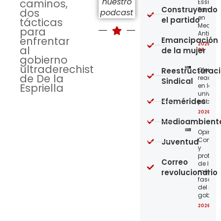
nuestro
caminos,
Essity-
Construyendo
Familia
dos
podcast
en
el partido
tácticas
Medellí
para
Antioqu
enfrentar
Emancipación
2026-08
al
de la mujer
08
gobierno
ultraderechista
Reestructurac
Ofensi
de De la
reaccio
Sindical
Espriella
en las
univer
Efemérides
públic
2026-08
Medioambient
Opinión
Confro
Juventud
y
protege
Correo
de los
revolucionario
métod
fascist
del nue
gobier
2026-08