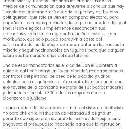
“ingeniosos” y “buenos”, amañan las encuestas de los
medios de comunicación para atreverse a concluir que hay
“excelentes gobernantes”; cuando lo que hay es “buenos
politiqueros”, que solo se ven en campaña electoral, para
engañar a las masas prometiendo lo que no pueden dar, y al
final si son elegidos, simplemente desconocen sus
promesas y se limitan a dar continuación a este sistema
moribundo, que solo puede sobrevivir a costa del
sufrimiento de los de abajo, de incrementar en las masas la
miseria y seguir hacinándolos en tugurios, para que carguen
sobre sus hombros la crisis del capitalismo.
Uno de esos mandatarios es el alcalde Daniel Quintero a
quien lo califican como un “buen alcalde”, mientras cancela
contratos del personal de aseo de la alcaldía y varios
colegios, para asignárselos a otro contratista, pagando con
ello favores de la campaña electoral de sus patrocinadores
y dejando sin empleo 300 adultos mayores que no
alcanzaron a jubilarse.
La arremetida de este representante del sistema capitalista
no para ahí, en la institución de Metrosalud, asignó un
gerente que sigue promoviendo los cierres de hospitales y
engaveta el presupuesto necesario para que la institución