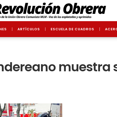
NES
ARTÍCULOS
ESCUELA DE CUADROS
ACER
andereano muestra s