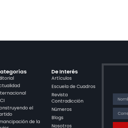
ategorías
De Interés
ditorial
Artículos
ctualidad
Escuela de Cuadros
nternacional
Revista
CI
Contradicción
onstruyendo el
Números
artido
Blogs
mancipación de la
Nosotros
ujer