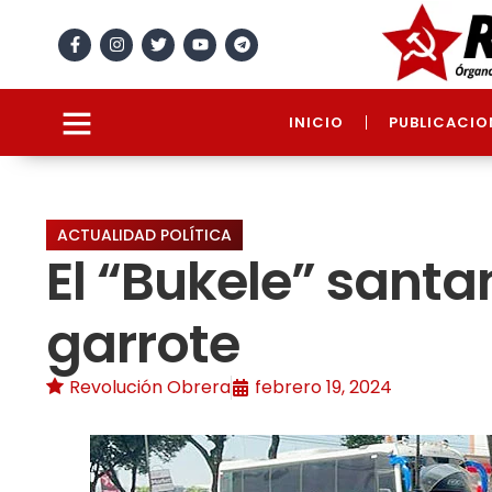
INICIO
PUBLICACIO
ACTUALIDAD POLÍTICA
El “Bukele” sant
garrote
Revolución Obrera
febrero 19, 2024