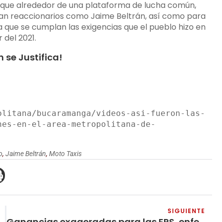
s que alrededor de una plataforma de lucha común,
tan reaccionarios como Jaime Beltrán, así como para
o a que se cumplan las exigencias que el pueblo hizo en
 del 2021.
n se Justifica!
olitana/bucaramanga/videos-asi-fueron-las-
nes-en-el-area-metropolitana-de-
o
,
Jaime Beltrán
,
Moto Taxis
SIGUIENTE
Ganancias exageradas para las EPS, enfermedad y muerte para el pueblo