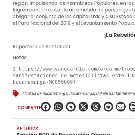
región, impulsando las Asambleas Populares, en la
logren contrarrestar la arremetida de personajes 
obligar al conjunto de los capitalistas y a su Estad
el Paro Nacional del 2019 y el Levantamiento Popular
¡La Rebelió
Reportero de Santander
Notas:
1 
https://www.vanguardia.com/area-metrop
manifestaciones-de-motociclistas-este-lu
bucaramanga-MC8598097
Alcaldía de Bucaramanga
,
Bucaramanga
,
Bukele Santanderean
COMPARTE
ANTERIOR
Edición 509 de Revolución Obrera