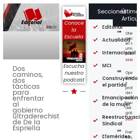
Secciones
Último
Artícu
Conoce
Editorial
la
Ofensi
Escuela
reaccio
Actualidad
en las
univer
Internacional
públic
2026-08
MCI
Escucha
Dos
nuestro
Opinión
caminos,
Construyendo
Confro
dos
podcast
y
el partido
tácticas
protege
para
de los
enfrentar
Emancipación
métod
al
fascist
de la mujer
del nue
gobierno
gobier
ultraderechista
Reestructurac
2026-08
de De la
Sindical
Espriella
Frente
Efemérides
Estudian