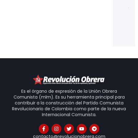
U
es
po
pu
ve
20
Es el órgano de expresión de la Unión Obrera
Comunista (mlm). Es su herramienta principal para
contribuir a la construcción del Partido Comunista
Revolucionario de Colombia como parte de la nueva
Internacional Comunista.
contacto@revolucionobrera.com