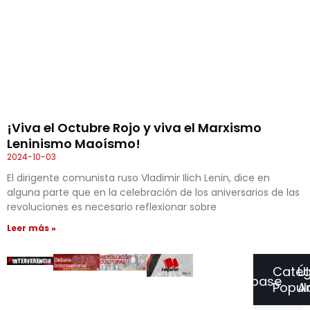
¡Viva el Octubre Rojo y viva el Marxismo
Leninismo Maoísmo!
2024-10-03
El dirigente comunista ruso Vla­dimir Ilich Lenin, dice en
alguna parte que en la celebración de los aniversarios de las
revoluciones es necesario reflexionar sobre
Leer más »
Categ
Ú
Suscríbase
Popul
Ar
a