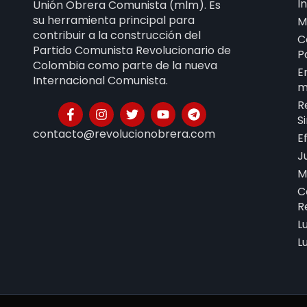
I
Unión Obrera Comunista (mlm). Es
su herramienta principal para
M
contribuir a la construcción del
C
Partido Comunista Revolucionario de
P
Colombia como parte de la nueva
E
Internacional Comunista.
m
R
S
contacto@revolucionobrera.com
E
J
M
C
R
L
L