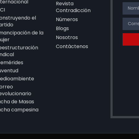
nternacional
Revista
CI
Contradicción
onstruyendo el
Números
artido
Blogs
mancipación de la
Nosotros
ujer
Contáctenos
eestructuración
indical
femérides
uventud
edioambiente
orreo
evolucionario
ucha de Masas
ucha campesina