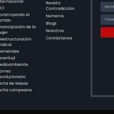
nternacional
Revista
CI
Contradicción
onstruyendo el
Números
artido
Blogs
mancipación de la
Nosotros
ujer
Contáctenos
eestructuración
indical
femérides
uventud
edioambiente
orreo
evolucionario
ucha de Masas
ucha campesina