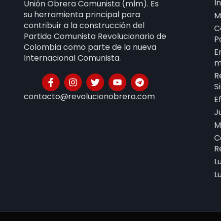
I
Unión Obrera Comunista (mlm). Es
su herramienta principal para
M
contribuir a la construcción del
C
Partido Comunista Revolucionario de
P
Colombia como parte de la nueva
E
Internacional Comunista.
m
R
S
contacto@revolucionobrera.com
E
J
M
C
R
L
L