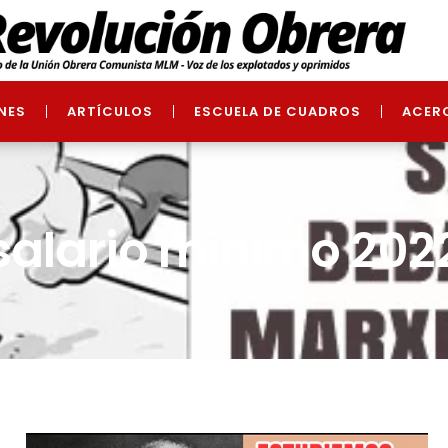
NES
ARTÍCULOS
ESCUELA DE CUADROS
ACER
salario mínimo 202