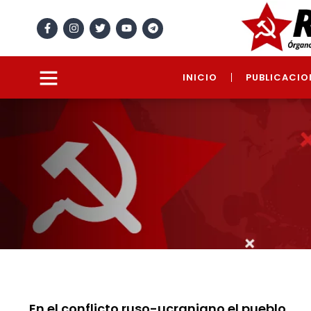
INICIO
PUBLICACIO
En el conflicto ruso-ucraniano el pueblo