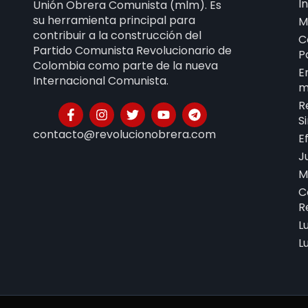
I
Unión Obrera Comunista (mlm). Es
su herramienta principal para
M
contribuir a la construcción del
C
Partido Comunista Revolucionario de
P
Colombia como parte de la nueva
E
Internacional Comunista.
m
R
S
contacto@revolucionobrera.com
E
J
M
C
R
L
L