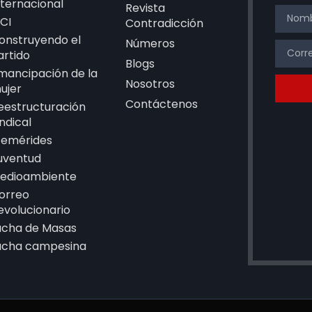
nternacional
Revista
CI
Contradicción
onstruyendo el
Números
artido
Blogs
mancipación de la
Nosotros
ujer
Contáctenos
eestructuración
indical
femérides
uventud
edioambiente
orreo
evolucionario
ucha de Masas
ucha campesina