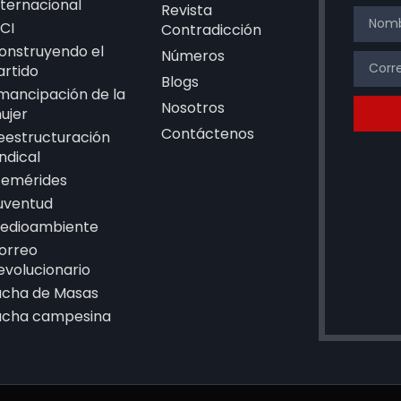
nternacional
Revista
CI
Contradicción
onstruyendo el
Números
artido
Blogs
mancipación de la
Nosotros
ujer
Contáctenos
eestructuración
indical
femérides
uventud
edioambiente
orreo
evolucionario
ucha de Masas
ucha campesina