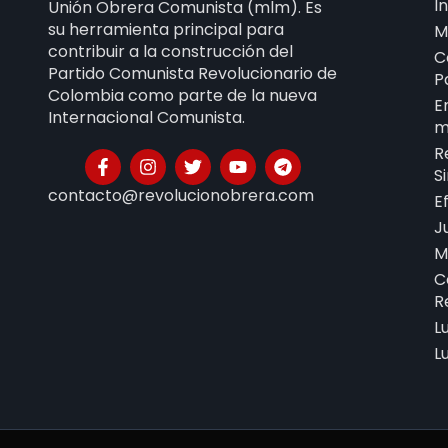
I
Unión Obrera Comunista (mlm). Es
su herramienta principal para
M
contribuir a la construcción del
C
Partido Comunista Revolucionario de
P
Colombia como parte de la nueva
E
Internacional Comunista.
m
R
S
contacto@revolucionobrera.com
E
J
M
C
R
L
L