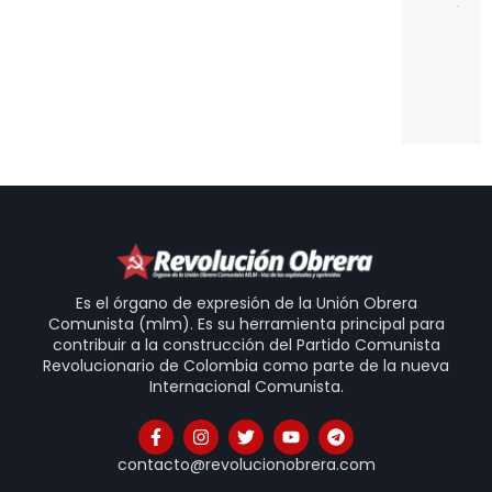
U
es
po
pu
ve
20
Es el órgano de expresión de la Unión Obrera
Comunista (mlm). Es su herramienta principal para
contribuir a la construcción del Partido Comunista
Revolucionario de Colombia como parte de la nueva
Internacional Comunista.
contacto@revolucionobrera.com