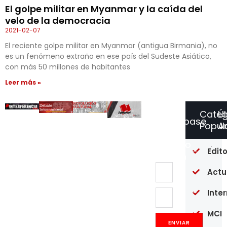
El golpe militar en Myanmar y la caída del
velo de la democracia
2021-02-07
El reciente golpe militar en Myanmar (antigua Birmania), no
es un fenómeno extraño en ese país del Sudeste Asiático,
con más 50 millones de habitantes
Leer más »
Categ
Ú
Suscríbase
Popul
Ar
a
Nuestro
Of
Edito
Boletín
re
en
Actu
un
pú
Inte
20
MCI
Op
Co
ENVIAR