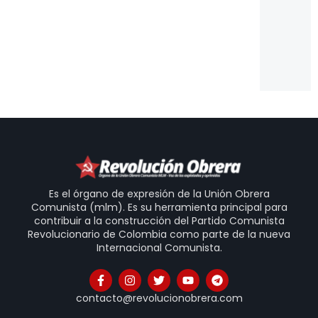
pa
Es
Un
Is
20
31
Es el órgano de expresión de la Unión Obrera
Comunista (mlm). Es su herramienta principal para
contribuir a la construcción del Partido Comunista
Revolucionario de Colombia como parte de la nueva
Internacional Comunista.
contacto@revolucionobrera.com