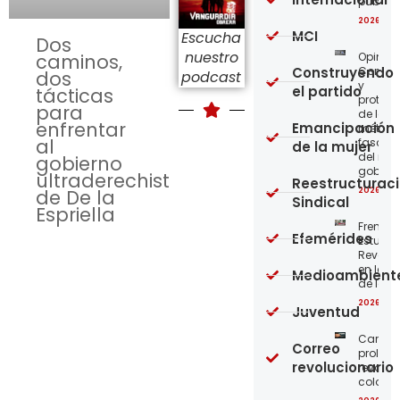
públic
2026-08
MCI
Escucha
Dos
nuestro
Opinión
caminos,
Construyendo
Confro
dos
podcast
y
el partido
tácticas
protege
para
de los
enfrentar
Emancipación
métod
al
fascist
de la mujer
del nue
gobierno
gobier
ultraderechista
Reestructurac
2026-08
de De la
Sindical
Espriella
Frente
Efemérides
Estudian
Revoluc
en la 
Medioambient
de los 
2026-08
Juventud
Carta a
Correo
proleta
revolucionario
revoluc
colomb