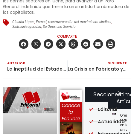
los demás sectores en lucha, para avanzar a un Paro
General Indefinido que frene la arremetida hambreadora de
los capitalistas.
Claudia López
,
Esmad
,
reestructuración del movimiento sindical
,
Sintrauniseguridad
,
Su Oportuno Servicio
COMPARTE
ANTERIOR
SIGUIENTE
La ineptitud del Estado es la causante del colapso de las UCI y de un nuevo confinamiento
La Crisis en Fabricato y la Lucha de los Trabajadores
Secciones
Último
Artícu
Conoce
Editorial
la
Ofensi
Escuela
reaccio
Actualidad
en las
univer
Internacional