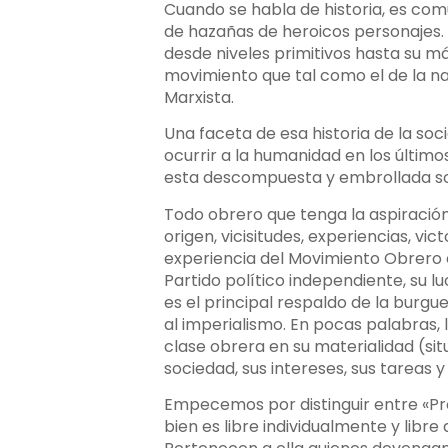
Cuando se habla de historia, es comú
de hazañas de heroicos personajes. N
desde niveles primitivos hasta su má
movimiento que tal como el de la nat
Marxista.
Una faceta de esa historia de la soc
ocurrir a la humanidad en los último
esta descompuesta y embrollada soc
Todo obrero que tenga la aspiración
origen, vicisitudes, experiencias, vi
experiencia del Movimiento Obrero e
Partido político independiente, su l
es el principal respaldo de la burgu
al imperialismo. En pocas palabras, 
clase obrera en su materialidad (situ
sociedad, sus intereses, sus tareas y 
Empecemos por distinguir entre «Pro
bien es libre individualmente y libr