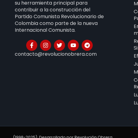
su herramienta principal para
M
contribuir a la construcción del
C
Partido Comunista Revolucionario de
P
Colombia como parte de la nueva
E
Internacional Comunista.
m
R
S
contacto@revolucionobrera.com
E
J
M
C
R
L
L
(1998-2025). Desarrollado por Revolución Obrera