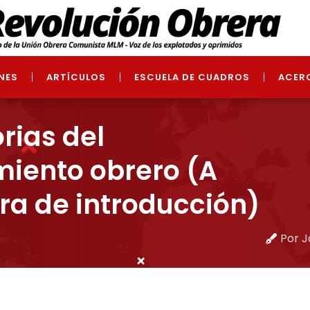
NES
ARTÍCULOS
ESCUELA DE CUADROS
ACER
ias del
iento obrero (A
a de introducción)
Por J