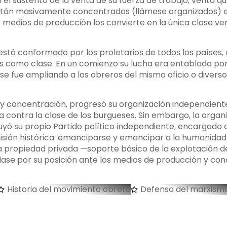
el sustento de la venta de su fuerza de trabajo; venta qu
a están masivamente concentrados (llámese organizados) en
edios de producción los convierte en la única clase ve
está conformado por los proletarios de todos los países,
s como clase. En un comienzo su lucha era entablada por
e fue ampliando a los obreros del mismo oficio o diversos
 concentración, progresó su organización independiente 
a contra la clase de los burgueses. Sin embargo, la organ
uyó su propio Partido político independiente, encargado de
isión histórica: emanciparse y emancipar a la humanidad 
ar la propiedad privada —soporte básico de la explotación
lase por su posición ante los medios de producción y cond
Historia del movimiento obrero
Defensa del marxism