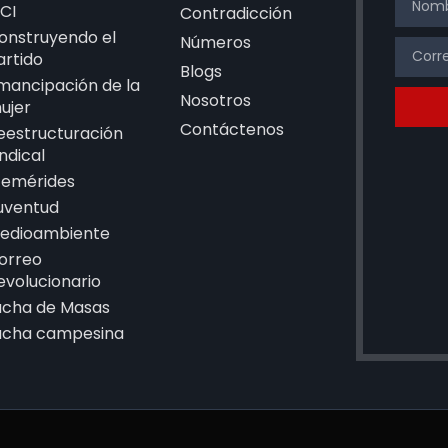
CI
Contradicción
onstruyendo el
Números
artido
Blogs
mancipación de la
Nosotros
ujer
Contáctenos
eestructuración
indical
femérides
uventud
edioambiente
orreo
evolucionario
ucha de Masas
ucha campesina