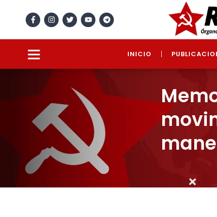
INICIO
PUBLICACIO
Memor
movim
maner