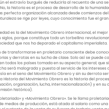
n el extravío burgués de reducirla al recuento de una ser
o, la historia es el proceso de desarrollo de la humanida
s perfecta organización alcanzada desde comienzos del si
uraleza se rige por leyes, cuyo conocimiento fue el gran 
iedad es la del Movimiento Obrero internacional, el mejor
s siglos, porque constituye todo un torbellino revolucion
iedad que nos ha deparado el capitalismo imperialista.
 de transformarse en proletario consciente debe conocer
ctorias y derrotas en su lucha de clase. Solo así se puede 
n todos los países tomada en su aspecto general; que si
ucha será malograda y puesta al servicio de los intereses 
esía en el seno del Movimiento Obrero y sin su derrota se
la Historia del Movimiento Obrero es la historia del proce
ación, organización, lucha, internacionalización) y en su 
misión histórica).
letariado» y «Movimiento Obrero». Se le llama proletaria
e de medios de producción, está atada al salario como una