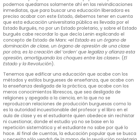
podemos quedarnos solamente ahí en las reivindicaciones
inmediatas, que para buscar una educación liberadora es
preciso acabar con este Estado, debemos tener en cuenta
que esta educación universitaria pública es llevada por el
Estado Burgués, no por un Estado proletario, y sobre el Estado
burgués cabe recordar lo que decía Lenin explicando el
concepto de Estado de Marx:
«el Estado es un órgano de
dominación de clase, un órgano de opresión de una clase
por otra, es la creación del ‘orden’ que legaliza y afianza esta
opresión, amortiguando los choques entre las clases».
(
El
Estado y la Revolución
).
Tenemos que edificar una educación que acabe con los
métodos y estilos burgueses de enseñanza, que acabe con
la enseñanza desligada de la práctica, que acabe con los
meros conocimientos librescos, que sea desligada de
religiones y apegada a la ciencia, en la que no se
reproduzcan relaciones de producción burguesas como lo
es la autoridad incuestionable del profesor y el libro en el
aula de clase y es el estudiante quien obedece sin rechistar
ni cuestionar, donde el estudio ya no se base en la
repetición sistemática y el estudiante no sabe por qué lo
hace. Al final de cuentas, la educación popular que se busca
y necesita sólo vendrá de la mano de la revolución proletaria