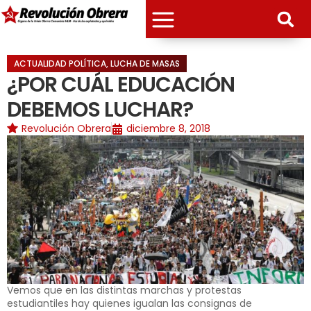
ACTUALIDAD POLÍTICA
,
LUCHA DE MASAS
¿POR CUÁL EDUCACIÓN
DEBEMOS LUCHAR?
Revolución Obrera
diciembre 8, 2018
Vemos que en las distintas marchas y protestas
estudiantiles hay quienes igualan las consignas de