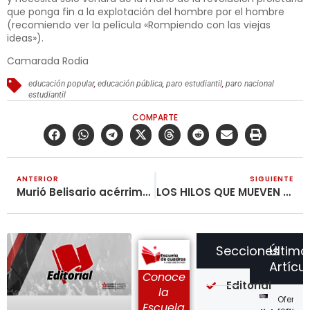
que ponga fin a la explotación del hombre por el hombre
(recomiendo ver la película «Rompiendo con las viejas
ideas»).
Camarada Rodia
educación popular
,
educación pública
,
paro estudiantil
,
paro nacional
estudiantil
COMPARTE
ANTERIOR
SIGUIENTE
Murió Belisario acérrimo enemigo del pueblo
LOS HILOS QUE MUEVEN LA RUTA DEL SOL 2
Secciones
Último
Artícu
Conoce
Editorial
la
Ofensi
Escuela