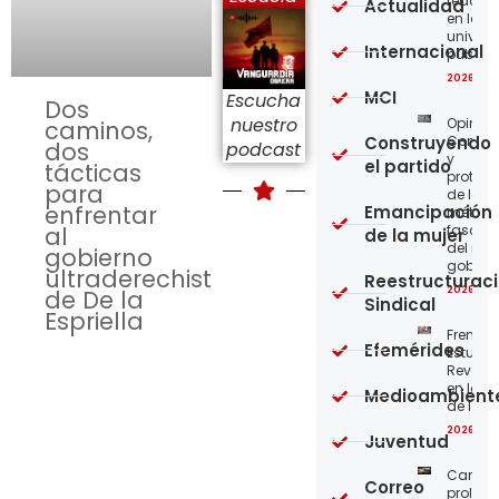
reaccio
Actualidad
en las
univer
Internacional
públic
2026-08
MCI
Escucha
Dos
nuestro
Opinión
caminos,
Construyendo
Confro
dos
podcast
y
el partido
tácticas
protege
para
de los
enfrentar
Emancipación
métod
al
fascist
de la mujer
del nue
gobierno
gobier
ultraderechista
Reestructurac
2026-08
de De la
Sindical
Espriella
Frente
Efemérides
Estudian
Revoluc
en la 
Medioambient
de los 
2026-08
Juventud
Carta a
Correo
proleta