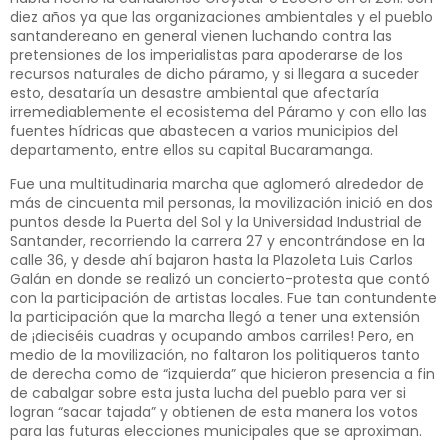
diez años ya que las organizaciones ambientales y el pueblo
santandereano en general vienen luchando contra las
pretensiones de los imperialistas para apoderarse de los
recursos naturales de dicho páramo, y si llegara a suceder
esto, desataría un desastre ambiental que afectaría
irremediablemente el ecosistema del Páramo y con ello las
fuentes hídricas que abastecen a varios municipios del
departamento, entre ellos su capital Bucaramanga.
Fue una multitudinaria marcha que aglomeró alrededor de
más de cincuenta mil personas, la movilización inició en dos
puntos desde la Puerta del Sol y la Universidad Industrial de
Santander, recorriendo la carrera 27 y encontrándose en la
calle 36, y desde ahí bajaron hasta la Plazoleta Luis Carlos
Galán en donde se realizó un concierto-protesta que contó
con la participación de artistas locales. Fue tan contundente
la participación que la marcha llegó a tener una extensión
de ¡dieciséis cuadras y ocupando ambos carriles! Pero, en
medio de la movilización, no faltaron los politiqueros tanto
de derecha como de “izquierda” que hicieron presencia a fin
de cabalgar sobre esta justa lucha del pueblo para ver si
logran “sacar tajada” y obtienen de esta manera los votos
para las futuras elecciones municipales que se aproximan.