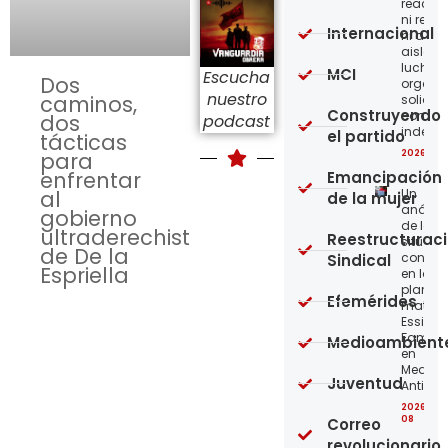
reaccio
ni resi
Internacional
ni acci
aislada
lucha,
MCI
Escucha
Dos
organiz
nuestro
caminos,
solidar
Construyendo
con
dos
podcast
indepe
el partido
tácticas
para
2026-08
enfrentar
Emancipación
al
Un
de la mujer
análisi
gobierno
de la
ultraderechista
Reestructurac
situaci
de De la
concre
Sindical
Espriella
en la
planta
Efemérides
matriz 
Essity-
Familia
Medioambient
en
Medellí
Juventud
Antioqu
2026-08
08
Correo
revolucionario