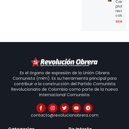
Carta a
proleta
revoluc
colomb
2026-08
Es el órgano de expresión de la Unión Obrera
Comunista (mlm). Es su herramienta principal para
contribuir a la construcción del Partido Comunista
Revolucionario de Colombia como parte de la nueva
Internacional Comunista.
contacto@revolucionobrera.com