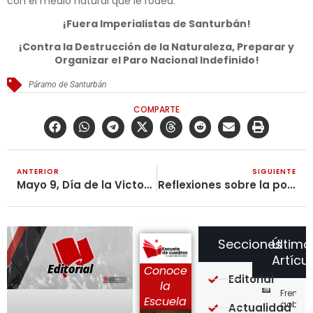
con el medio natural que le rodea.
¡Fuera Imperialistas de Santurbán!
¡Contra la Destrucción de la Naturaleza, Preparar y
Organizar el Paro Nacional Indefinido!
Páramo de Santurbán
COMPARTE
ANTERIOR
SIGUIENTE
Mayo 9, Día de la Victoria del Pueblo Soviético Sobre el Fascismo
Reflexiones sobre la política de modernización del MINTIC del títere Iván Duque
Secciones
Último
Artícu
Conoce
Editorial
la
Frente a
Escuela
gobier
Actualidad