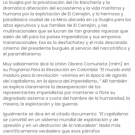
La Guajira por la privatización del río Ranchería y la
dramática alteración del ecosistema y la vida marítima y
humana por la explotación de El Cerrejón, y la hermosa y
paradisiaca ciudad de La Mina ubicada en La Guajira para los
altos ejecutivos y sus familias de El Cerrejón, y las
multinacionales que se lucran de tan grandes riquezas que
salen de allí para los países imperialistas y sus emporios
transnacionales. Esa es la desfachatez y el más descarado
cinismo del presidente burgués al servicio del narcotráfico y
el paramilitarismo.
Muy sabiamente dice la Unión Obrera Comunista (mlm) en
su
Programa Para la Revolución en Colombia
:
“El mundo está
maduro para la revolución –vivimos en la época de agonía
del capitalismo, en la época del imperialismo…”
Allí también
se explica claramente la desesperación de los
representantes imperialistas por mantener a flote su
degradado sistema a costa del hambre de la humanidad, la
miseria, la explotación y las guerras.
Igualmente se dice en el citado documento:
“El capitalismo
se convirtió en un sistema mundial de explotación y de
opresión y en un destructor de la naturaleza”
. Nada más
científicamente verdadero que esos párrafos