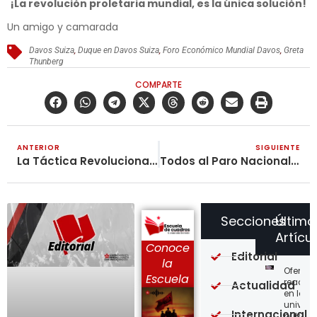
¡La revolución proletaria mundial, es la única solución!
Un amigo y camarada
Davos Suiza
,
Duque en Davos Suiza
,
Foro Económico Mundial Davos
,
Greta
Thunberg
COMPARTE
ANTERIOR
SIGUIENTE
La Táctica Revolucionaria y las Tareas de los Comunistas en la Situación Actual
Todos al Paro Nacional Indefinido
Secciones
Último
Artícu
Conoce
Editorial
la
Ofensi
Escuela
reaccio
Actualidad
en las
univer
Internacional
públic