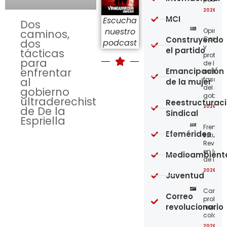
2026-08
MCI
Escucha
Dos
nuestro
Opinión
caminos,
Construyendo
Confro
dos
podcast
y
el partido
tácticas
protege
para
de los
enfrentar
Emancipación
métod
al
fascist
de la mujer
del nue
gobierno
gobier
ultraderechista
Reestructurac
2026-08
de De la
Sindical
Espriella
Frente
Efemérides
Estudian
Revoluc
en la 
Medioambient
de los 
2026-08
Juventud
Carta a
Correo
proleta
revolucionario
revoluc
colomb
2026-08