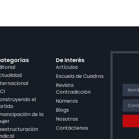
ategorías
De Interés
ditorial
Artículos
ctualidad
Escuela de Cuadros
nternacional
Revista
CI
Contradicción
onstruyendo el
Números
artido
Blogs
mancipación de la
Nosotros
ujer
Contáctenos
eestructuración
indical