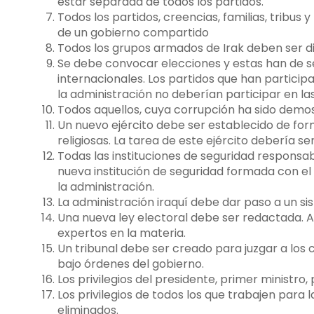
estar separada de todos los partidos.
Todos los partidos, creencias, familias, tribus
de un gobierno compartido
Todos los grupos armados de Irak deben ser di
Se debe convocar elecciones y estas han de se
internacionales. Los partidos que han particip
la administración no deberían participar en la
Todos aquellos, cuya corrupción ha sido demo
Un nuevo ejército debe ser establecido de form
religiosas. La tarea de este ejército debería s
Todas las instituciones de seguridad responsab
nueva institución de seguridad formada con el 
la administración.
La administración iraquí debe dar paso a un si
Una nueva ley electoral debe ser redactada. 
expertos en la materia.
Un tribunal debe ser creado para juzgar a los c
bajo órdenes del gobierno.
Los privilegios del presidente, primer ministro
Los privilegios de todos los que trabajen para l
eliminados.