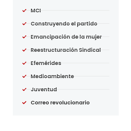
MCI
Construyendo el partido
Emancipación de la mujer
Reestructuración Sindical
Efemérides
Medioambiente
Juventud
Correo revolucionario