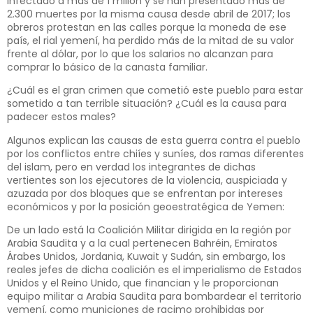
infectado a más de 1 millón y se han presentado más de
2.300 muertes por la misma causa desde abril de 2017; los
obreros protestan en las calles porque la moneda de ese
país, el rial yemení, ha perdido más de la mitad de su valor
frente al dólar, por lo que los salarios no alcanzan para
comprar lo básico de la canasta familiar.
¿Cuál es el gran crimen que cometió este pueblo para estar
sometido a tan terrible situación? ¿Cuál es la causa para
padecer estos males?
Algunos explican las causas de esta guerra contra el pueblo
por los conflictos entre chiíes y suníes, dos ramas diferentes
del islam, pero en verdad los integrantes de dichas
vertientes son los ejecutores de la violencia, auspiciada y
azuzada por dos bloques que se enfrentan por intereses
económicos y por la posición geoestratégica de Yemen:
De un lado está la Coalición Militar dirigida en la región por
Arabia Saudita y a la cual pertenecen Bahréin, Emiratos
Árabes Unidos, Jordania, Kuwait y Sudán, sin embargo, los
reales jefes de dicha coalición es el imperialismo de Estados
Unidos y el Reino Unido, que financian y le proporcionan
equipo militar a Arabia Saudita para bombardear el territorio
yemení, como municiones de racimo prohibidas por