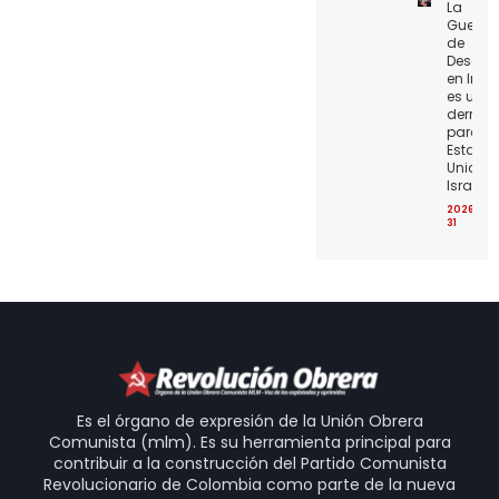
La
Guerra
de
Desgas
en Irán
es una
derrota
para lo
Estado
Unidos 
Israel
2026-07
31
Es el órgano de expresión de la Unión Obrera
Comunista (mlm). Es su herramienta principal para
contribuir a la construcción del Partido Comunista
Revolucionario de Colombia como parte de la nueva