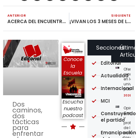
ANTERIOR
SIGUIENTE
ACERCA DEL ENCUENTRO NACIONAL «CON LAS PENSIONES NO Y SALARIO DIGNO»
¡VIVAN LOS 3 MESES DE LA TOMA DE LA FÁBRICA IAS!
Secciones
Último
Artícu
Conoce
Editorial
la
Ofensi
Escuela
reaccio
Actualidad
en las
univer
Internacional
públic
2026-08
MCI
Escucha
Dos
nuestro
Opinión
caminos,
Construyendo
Confro
dos
podcast
y
el partido
tácticas
protege
para
de los
enfrentar
Emancipación
métod
fascist