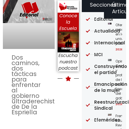
Secciones
Último
Artícu
Conoce
Editorial
la
Ofensi
Escuela
reaccio
Actualidad
en las
univer
Internacional
públic
2026-08
MCI
Escucha
Dos
nuestro
Opinión
caminos,
Construyendo
Confro
dos
podcast
y
el partido
tácticas
protege
para
de los
enfrentar
Emancipación
métod
al
fascist
de la mujer
del nue
gobierno
gobier
ultraderechista
Reestructurac
2026-08
de De la
Sindical
Espriella
Frente
Efemérides
Estudian
Revoluc