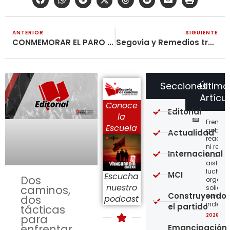
ANTERIOR
SIGUIENTE
CONMEMORAR EL PARO CÍVICO DE 1977 CON LA LUCHA DIRECTA E INDEPENDIENTE DE MASAS
Segovia y Remedios tradicionalmente mineros, ahora declarados ilegales
Secciones
Último
Artícu
Conoce
Editorial
la
Frente a
Escuela
gobier
Actualidad
reaccio
ni resi
Internacional
ni acci
aislada
lucha,
MCI
Escucha
Dos
organiz
nuestro
caminos,
solidar
Construyendo
con
dos
podcast
indepe
el partido
tácticas
para
2026-08
enfrentar
Emancipación