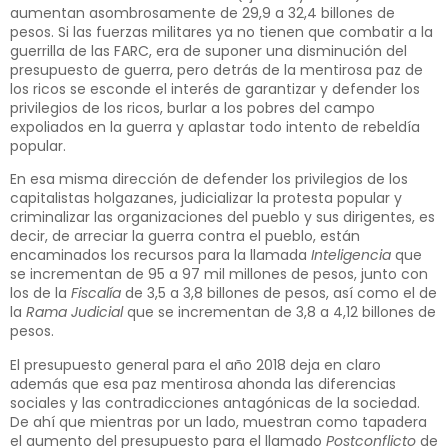
aumentan asombrosamente de 29,9 a 32,4 billones de
pesos. Si las fuerzas militares ya no tienen que combatir a la
guerrilla de las FARC, era de suponer una disminución del
presupuesto de guerra, pero detrás de la mentirosa paz de
los ricos se esconde el interés de garantizar y defender los
privilegios de los ricos, burlar a los pobres del campo
expoliados en la guerra y aplastar todo intento de rebeldía
popular.
En esa misma dirección de defender los privilegios de los
capitalistas holgazanes, judicializar la protesta popular y
criminalizar las organizaciones del pueblo y sus dirigentes, es
decir, de arreciar la guerra contra el pueblo, están
encaminados los recursos para la llamada
Inteligencia
que
se incrementan de 95 a 97 mil millones de pesos, junto con
los de la
Fiscalía
de 3,5 a 3,8 billones de pesos, así como el de
la
Rama Judicial
que se incrementan de 3,8 a 4,12 billones de
pesos.
El presupuesto general para el año 2018 deja en claro
además que esa paz mentirosa ahonda las diferencias
sociales y las contradicciones antagónicas de la sociedad.
De ahí que mientras por un lado, muestran como tapadera
el aumento del presupuesto para el llamado
Postconflicto
de