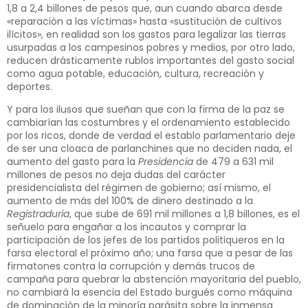
1,8 a 2,4 billones de pesos que, aun cuando abarca desde
«reparación a las víctimas» hasta «sustitución de cultivos
ilícitos», en realidad son los gastos para legalizar las tierras
usurpadas a los campesinos pobres y medios, por otro lado,
reducen drásticamente rublos importantes del gasto social
como agua potable, educación, cultura, recreación y
deportes.
Y para los ilusos que sueñan que con la firma de la paz se
cambiarían las costumbres y el ordenamiento establecido
por los ricos, donde de verdad el establo parlamentario deje
de ser una cloaca de parlanchines que no deciden nada, el
aumento del gasto para la
Presidencia
de 479 a 631 mil
millones de pesos no deja dudas del carácter
presidencialista del régimen de gobierno; así mismo, el
aumento de más del 100% de dinero destinado a la
Registraduría
, que sube de 691 mil millones a 1,8 billones, es el
señuelo para engañar a los incautos y comprar la
participación de los jefes de los partidos politiqueros en la
farsa electoral el próximo año; una farsa que a pesar de las
firmatones contra la corrupción y demás trucos de
campaña para quebrar la abstención mayoritaria del pueblo,
no cambiará la esencia del Estado burgués como máquina
de dominación de la minoría parásita sobre la inmensa