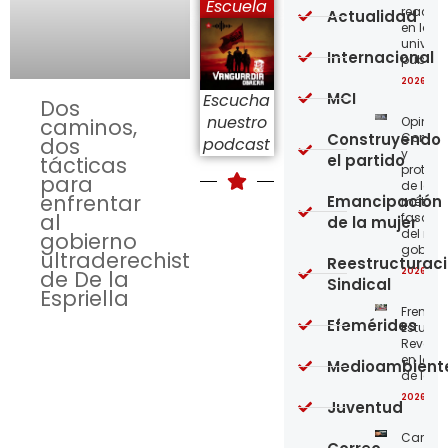
Escuela
reaccio
Actualidad
en las
univer
Internacional
públic
2026-08
MCI
Escucha
Dos
nuestro
Opinión
caminos,
Construyendo
Confro
dos
podcast
y
el partido
tácticas
protege
para
de los
enfrentar
Emancipación
métod
al
fascist
de la mujer
del nue
gobierno
gobier
ultraderechista
Reestructurac
2026-08
de De la
Sindical
Espriella
Frente
Efemérides
Estudian
Revoluc
en la 
Medioambient
de los 
2026-08
Juventud
Carta a