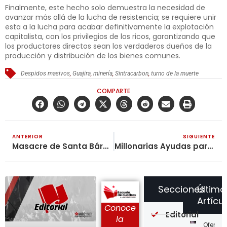
Finalmente, este hecho solo demuestra la necesidad de
avanzar más allá de la lucha de resistencia; se requiere unir
esta a la lucha para acabar definitivamente la explotación
capitalista, con los privilegios de los ricos, garantizando que
los productores directos sean los verdaderos dueños de la
producción y distribución de los bienes comunes.
Despidos masivos
,
Guajira
,
minería
,
Sintracarbon
,
turno de la muerte
COMPARTE
ANTERIOR
SIGUIENTE
Masacre de Santa Bárbara: ¡Recordar a los Obreros Combativos con la Lucha Directa!
Millonarias Ayudas para los Ricos, Garrote para el Pueblo
Secciones
Último
Artícu
Conoce
Editorial
la
Ofensi