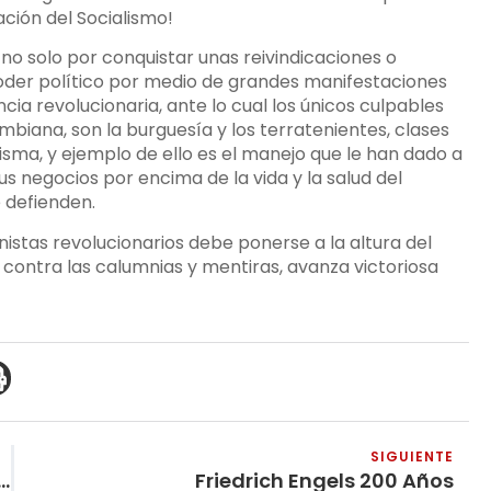
ación del Socialismo!
 no solo por conquistar unas reivindicaciones o
poder político por medio de grandes manifestaciones
cia revolucionaria, ante lo cual los únicos culpables
mbiana, son la burguesía y los terratenientes, clases
isma, y ejemplo de ello es el manejo que le han dado a
us negocios por encima de la vida y la salud del
e defienden.
nistas revolucionarios debe ponerse a la altura del
 contra las calumnias y mentiras, avanza victoriosa
SIGUIENTE
emorar Los 200 Años Del Natalicio De Federico Engels
Friedrich Engels 200 Años