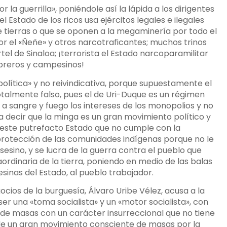
r la guerrilla», poniéndole así la lápida a los dirigentes
 Estado de los ricos usa ejércitos legales e ilegales
e tierras o que se oponen a la megaminería por todo el
por el «Ñeñe» y otros narcotraficantes; muchos trinos
tel de Sinaloa; ¡terrorista el Estado narcoparamilitar
obreros y campesinos!
olítica» y no reivindicativa, porque supuestamente el
otalmente falso, pues el de Uri-Duque es un régimen
a sangre y fuego los intereses de los monopolios y no
a decir que la minga es un gran movimiento político y
 este putrefacto Estado que no cumple con la
 la protección de las comunidades indígenas porque no le
esino, y se lucra de la guerra contra el pueblo que
ordinaria de la tierra, poniendo en medio de las balas
esinas del Estado, al pueblo trabajador.
ocios de la burguesía, Álvaro Uribe Vélez, acusa a la
ser una «toma socialista» y un «motor socialista», con
o de masas con un carácter insurreccional que no tiene
e de un gran movimiento consciente de masas por la