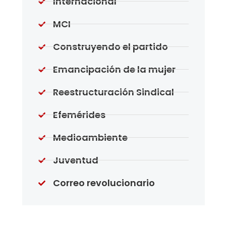
Internacional
MCI
Construyendo el partido
Emancipación de la mujer
Reestructuración Sindical
Efemérides
Medioambiente
Juventud
Correo revolucionario