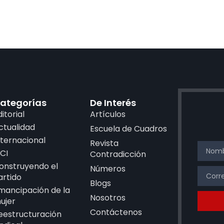
ategorías
De Interés
ditorial
Artículos
ctualidad
Escuela de Cuadros
nternacional
Revista
CI
Contradicción
onstruyendo el
Números
artido
Blogs
mancipación de la
Nosotros
ujer
Contáctenos
eestructuración