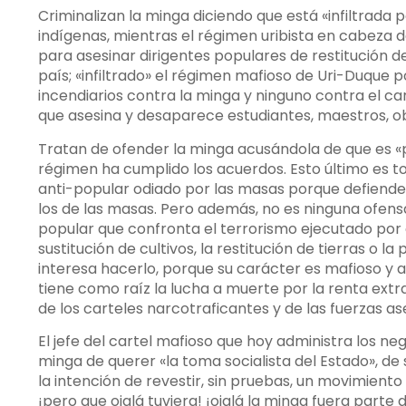
Criminalizan la minga diciendo que está «infiltrada po
indígenas, mientras el régimen uribista en cabeza del
para asesinar dirigentes populares de restitución d
país; «infiltrado» el régimen mafioso de Uri-Duque 
incendiarios contra la minga y ninguno contra el car
que asesina y desaparece estudiantes, maestros, 
Tratan de ofender la minga acusándola de que es «p
régimen ha cumplido los acuerdos. Esto último es t
anti-popular odiado por las masas porque defiende 
los de las masas. Pero además, no es ninguna ofens
popular que confronta el terrorismo ejecutado por
sustitución de cultivos, la restitución de tierras o
interesa hacerlo, porque su carácter es mafioso y as
tiene como raíz la lucha a muerte por la renta extra
de los carteles narcotraficantes y de las fuerzas as
El jefe del cartel mafioso que hoy administra los neg
minga de querer «la toma socialista del Estado», de 
la intención de revestir, sin pruebas, un movimient
¡pero que ojalá tuviera! ¡ojalá la minga fuera part