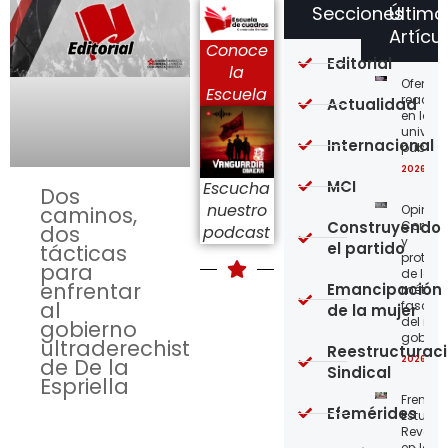
Secciones
Último
Artícu
Conoce
Editorial
la
Ofensi
Escuela
reaccio
Actualidad
en las
univer
Internacional
públic
2026-08
MCI
Escucha
Dos
nuestro
Opinión
caminos,
Construyendo
Confro
dos
podcast
y
el partido
tácticas
protege
para
de los
enfrentar
Emancipación
métod
al
fascist
de la mujer
del nue
gobierno
gobier
ultraderechista
Reestructurac
2026-08
de De la
Sindical
Espriella
Frente
Efemérides
Estudian
Revoluc
en la 