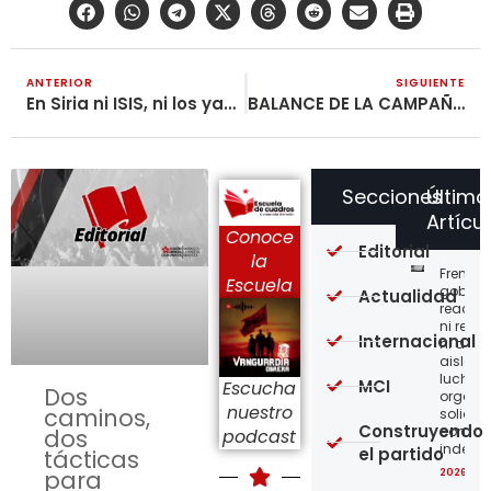
ANTERIOR
SIGUIENTE
En Siria ni ISIS, ni los yankees, ni los rusos: ¡Solo el pueblo, salva al pueblo!
BALANCE DE LA CAMPAÑA POLÍTICA ANTIELECTORAL
Secciones
Último
Artícu
Conoce
Editorial
la
Frente a
Escuela
gobier
Actualidad
reaccio
ni resi
Internacional
ni acci
aislada
lucha,
MCI
Escucha
Dos
organiz
nuestro
caminos,
solidar
Construyendo
con
dos
podcast
indepe
el partido
tácticas
para
2026-08