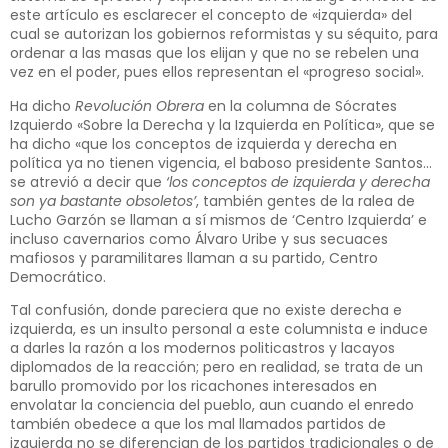
este artículo es esclarecer el concepto de «izquierda» del
cual se autorizan los gobiernos reformistas y su séquito, para
ordenar a las masas que los elijan y que no se rebelen una
vez en el poder, pues ellos representan el «progreso social».
Ha dicho
Revolución Obrera
en la columna de Sócrates
Izquierdo «Sobre la Derecha y la Izquierda en Política», que se
ha dicho «que los conceptos de izquierda y derecha en
política ya no tienen vigencia, el baboso presidente Santos…
se atrevió a decir que
‘los conceptos de izquierda y derecha
son ya bastante obsoletos’
, también gentes de la ralea de
Lucho Garzón se llaman a sí mismos de ‘Centro Izquierda’ e
incluso cavernarios como Álvaro Uribe y sus secuaces
mafiosos y paramilitares llaman a su partido, Centro
Democrático.
Tal confusión, donde pareciera que no existe derecha e
izquierda, es un insulto personal a este columnista e induce
a darles la razón a los modernos politicastros y lacayos
diplomados de la reacción; pero en realidad, se trata de un
barullo promovido por los ricachones interesados en
envolatar la conciencia del pueblo, aun cuando el enredo
también obedece a que los mal llamados partidos de
izquierda no se diferencian de los partidos tradicionales o de