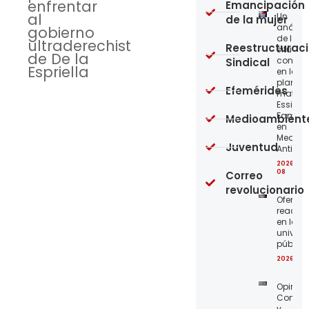
enfrentar
Emancipación
al
Un
de la mujer
análisi
gobierno
de la
ultraderechista
Reestructurac
situaci
de De la
concre
Sindical
Espriella
en la
planta
Efemérides
matriz 
Essity-
Familia
Medioambient
en
Medellí
Juventud
Antioqu
2026-08
08
Correo
revolucionario
Ofensi
reaccio
en las
univer
públic
2026-08
Opinión
Confro
y