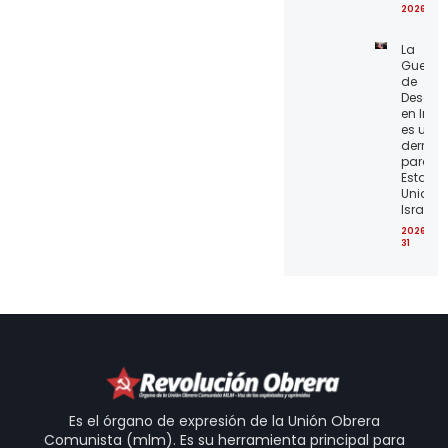
2026-07
La
Guerra
de
Desgas
en Irán
es una
derrota
para lo
Estado
Unidos 
Israel
2026-07
31
Es el órgano de expresión de la Unión Obrera
Comunista (mlm). Es su herramienta principal para