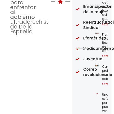
para
de los
enfrentar
Emancipación
métod
al
fascist
de la mujer
del nue
gobierno
gobier
ultraderechista
Reestructurac
2026-08
de De la
Sindical
Espriella
Frente
Efemérides
Estudian
Revoluc
en la 
Medioambient
de los 
2026-08
Juventud
Carta a
Correo
proleta
revolucionario
revoluc
colomb
2026-08
Unamo
esfuerz
por el
pueblo
venezo