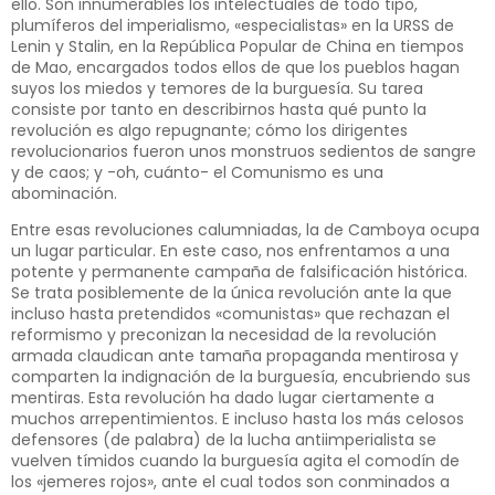
ello. Son innumerables los intelectuales de todo tipo,
plumíferos del imperialismo, «especialistas» en la URSS de
Lenin y Stalin, en la República Popular de China en tiempos
de Mao, encargados todos ellos de que los pueblos hagan
suyos los miedos y temores de la burguesía. Su tarea
consiste por tanto en describirnos hasta qué punto la
revolución es algo repugnante; cómo los dirigentes
revolucionarios fueron unos monstruos sedientos de sangre
y de caos; y -oh, cuánto- el Comunismo es una
abominación.
Entre esas revoluciones calumniadas, la de Camboya ocupa
un lugar particular. En este caso, nos enfrentamos a una
potente y permanente campaña de falsificación histórica.
Se trata posiblemente de la única revolución ante la que
incluso hasta pretendidos «comunistas» que rechazan el
reformismo y preconizan la necesidad de la revolución
armada claudican ante tamaña propaganda mentirosa y
comparten la indignación de la burguesía, encubriendo sus
mentiras. Esta revolución ha dado lugar ciertamente a
muchos arrepentimientos. E incluso hasta los más celosos
defensores (de palabra) de la lucha antiimperialista se
vuelven tímidos cuando la burguesía agita el comodín de
los «jemeres rojos», ante el cual todos son conminados a