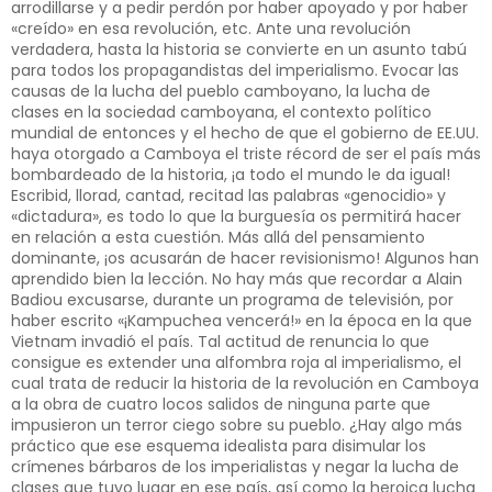
arrodillarse y a pedir perdón por haber apoyado y por haber
«creído» en esa revolución, etc. Ante una revolución
verdadera, hasta la historia se convierte en un asunto tabú
para todos los propagandistas del imperialismo. Evocar las
causas de la lucha del pueblo camboyano, la lucha de
clases en la sociedad camboyana, el contexto político
mundial de entonces y el hecho de que el gobierno de EE.UU.
haya otorgado a Camboya el triste récord de ser el país más
bombardeado de la historia, ¡a todo el mundo le da igual!
Escribid, llorad, cantad, recitad las palabras «genocidio» y
«dictadura», es todo lo que la burguesía os permitirá hacer
en relación a esta cuestión. Más allá del pensamiento
dominante, ¡os acusarán de hacer revisionismo! Algunos han
aprendido bien la lección. No hay más que recordar a Alain
Badiou excusarse, durante un programa de televisión, por
haber escrito «¡Kampuchea vencerá!» en la época en la que
Vietnam invadió el país. Tal actitud de renuncia lo que
consigue es extender una alfombra roja al imperialismo, el
cual trata de reducir la historia de la revolución en Camboya
a la obra de cuatro locos salidos de ninguna parte que
impusieron un terror ciego sobre su pueblo. ¿Hay algo más
práctico que ese esquema idealista para disimular los
crímenes bárbaros de los imperialistas y negar la lucha de
clases que tuvo lugar en ese país, así como la heroica lucha