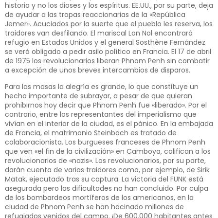
historia y no los dioses y los espíritus. EE.UU., por su parte, deja
de ayudar a las tropas reaccionarias de la «República
Jemer». Acuciados por la suerte que el pueblo les reserva, los
traidores van desfilando. El mariscal Lon Nol encontrará
refugio en Estados Unidos y el general Sosthène Fernández
se verá obligado a pedir asilo político en Francia. El 17 de abril
de 1975 los revolucionarios liberan Phnom Penh sin combatir
a excepción de unos breves intercambios de disparos.
Para las masas la alegría es grande, lo que constituye un
hecho importante de subrayar, a pesar de que quieran
prohibirnos hoy decir que Phnom Penh fue «liberado». Por el
contrario, entre los representantes del imperialismo que
vivían en el interior de la ciudad, es el pánico. En la embajada
de Francia, el matrimonio Steinbach es tratado de
colaboracionista. Los burgueses franceses de Phnom Penh
que ven «el fin de la civilización» en Camboya, califican a los
revolucionarios de «nazis». Los revolucionarios, por su parte,
darán cuenta de varios traidores como, por ejemplo, de Sirik
Matak, ejecutado tras su captura. La victoria del FUNK está
asegurada pero las dificultades no han concluido. Por culpa
de los bombardeos mortíferos de los americanos, en la
ciudad de Phnom Penh se han hacinado millones de
refugiados venidos del campo. ¡De 600.000 habitantes antes