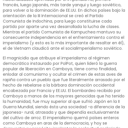
francés, luego japonés, más tarde yanqui y luego soviético,
para volver a la dominación de EE.UU. En dichos países bajo la
orientación de la III Internacional se creó el Partido
Comunista de Indochina, para luego constituirse cada
partido por aparte una vez desarrollada la lucha de clases.
Mientras el partido Comunista de Kampuchea mantuvo su
consecuente independencia en el enfrentamiento contra el
imperialismo (y esto es lo más importante de resaltar en él),
el de Vietnam claudicó ante el socialimperialismo soviético.
El magnicidio que atribuye el imperialismo al régimen
democrático instaurado por PolPot, quien lideró la guerra
popular de liberación en Camboya, tiene como finalidad,
enlodar al comunismo y ocultar el crimen de estas aves de
rapiña contra un pueblo que fue literalmente arrasado por el
hecho de rebelarse a la bárbara dominación occidental
encabezada por Francia y EE.UU. El bombardeo recibido por
Camboya a manos de los mayores genocidas que ha tenido
la humanidad, fue muy superior al que sufrió Japón en la II
Guerra Mundial, siendo ésta una sociedad -a diferencia de la
japonesa- rural, atrasada y que dependía exclusivamente
del cultivo de arroz. El imperialismo quemó países enteros
como Camboya en aras de la democracia, y hoy se