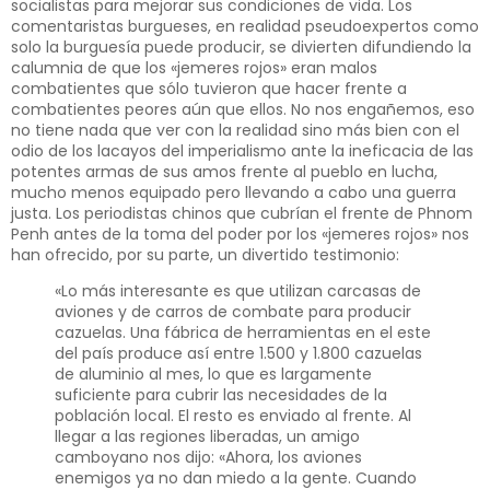
socialistas para mejorar sus condiciones de vida. Los
comentaristas burgueses, en realidad pseudoexpertos como
solo la burguesía puede producir, se divierten difundiendo la
calumnia de que los «jemeres rojos» eran malos
combatientes que sólo tuvieron que hacer frente a
combatientes peores aún que ellos. No nos engañemos, eso
no tiene nada que ver con la realidad sino más bien con el
odio de los lacayos del imperialismo ante la ineficacia de las
potentes armas de sus amos frente al pueblo en lucha,
mucho menos equipado pero llevando a cabo una guerra
justa. Los periodistas chinos que cubrían el frente de Phnom
Penh antes de la toma del poder por los «jemeres rojos» nos
han ofrecido, por su parte, un divertido testimonio:
«Lo más interesante es que utilizan carcasas de
aviones y de carros de combate para producir
cazuelas. Una fábrica de herramientas en el este
del país produce así entre 1.500 y 1.800 cazuelas
de aluminio al mes, lo que es largamente
suficiente para cubrir las necesidades de la
población local. El resto es enviado al frente. Al
llegar a las regiones liberadas, un amigo
camboyano nos dijo: «Ahora, los aviones
enemigos ya no dan miedo a la gente. Cuando