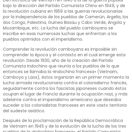
Democrática de Vietnam en 1945 a la de la guerra popular
bajo la dirección del Partido Comunista Chino en 1949, y de
la revolución cubana en 1959 a las guerras revolucionarias
por la independencia de los pueblos de Camerún, Argelia, los
dos Congo, Palestina, Guinea Bissau y Cabo Verde, Angola y
Mozambique, etc. La lucha del pueblo camboyano se
inscribe en esas numerosas luchas que enfrentan a los
pueblos oprimidos con el imperialismo.
Comprender la revolución camboyana es imposible sin
comprender la época y el contexto en el cual emerge esta
revolución. Desde 1930, año de la creación del Partido
Comunista Indochino que reunía a los pueblos de lo que
entonces se llamaba la «Indochina francesa» (Vietnam,
Camboya y Laos), éstos organizan en un primer momento la
lucha armada revolucionaria contra el colonialismo francés,
seguidamente contra los fascistas japoneses cuando éstos
ocupan el lugar de Francia durante la ocupación nazi, y más
adelante contra el imperialismo americano que deseaba
suceder a los colonialistas franceses en este vasto territorio
del sudeste asiático.
Después de la proclamación de la República Democrática
de Vietnam en 1945 y de la evolución de la lucha de los tres
pueblos de la «Indochina francesa», el Partido Comunista