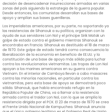
decisión de desencadenar insurrecciones armadas en varias
zonas del país siguiendo la estrategia de la guerra popular.
Desde entonces, los comunistas desarrollan sus bases de
apoyo y amplían sus bases guerrilleras.
Los imperialistas americanos, por su parte, no soportando ya
las resistencias de Sihanouk a su política, organizan con la
ayuda de sus servidores Lon Nol y el príncipe Sirik Matak un
golpe de estado contra el gobierno mientras Sihanouk se
encontraba en Francia. Sihanouk es destituido el 18 de marzo
de 1970. Este golpe de estado tendrá como consecuencia la
liberalización de la economía en beneficio de EE.UU. y la
constitución de una base de apoyo más sólida para luchar
contra los revolucionarios vietnamitas. Las tropas de Lon Nol
apoyan a los marines americanos en su guerra contra
Vietnam. En el interior de Camboya llevan a cabo masacres
contra las minorías nacionales, en particular contra los
vietnamitas, pero esta base de apoyo se demostrará poco
sólida. Sihanouk, que había encontrado refugio en la
República Popular de China, va a llamar a la resistencia
armada contra el traidor Lon Nol, con lo que se amplía la
resistencia dirigida por el PCK. El 23 de marzo de 1970 se crea
el Frente Unido Nacional de Kampuchea. Sihanouk anuncia
que el único gobierno legítimo es el Gobierno Real de Unión