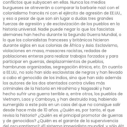
conflictos que subyacen en ellas. Nunca los medios
burgueses se atreverán a comparar la barbarie nazi con el
colonialismo francés ni con el ejército de agresión de EE.UU.,
y eso a pesar de que son sin lugar a dudas tres grandes
fuerzas de agresión y de esclavización de los pueblos en la
historia universal. Nadie puede negar lo que los fascistas
alemanes han hecho durante la Segunda Guerra Mundial, o
lo que los colonialistas franceses y británicos hicieron
durante siglos en sus colonias de África y Asia. Esclavismo,
violaciones en masa, masacres racistas, redadas de
poblaciones enteras para realizar trabajos forzados y para
participar en guerras, desplazamientos de pueblos,
hambrunas organizadas, segregación étnica, etc. En cuanto
a EE.UU., no solo han sido esclavistas de negros y han llevado
a cabo el genocidio de los indios, sino que han sido además
los autores de los dos atentados contra civiles más
criminales de la historia en Hiroshima y Nagasaki y han
hecho sufrir una guerra terrible a, entre otros, los pueblos de
Vietnam, Laos y Camboya, y han destruido Iraq, habiendo
sumergido a este país en un caos del que no consigue salir
desde hace más de 10 años. ¿Quién es, por tanto, el que
revisa la historia? ¿Quién es el principal promotor de guerras
y de genocidios? ¿Quién es el garante de la supervivencia
del oscurantismo? ¡¡El sistema imperialista mundial, y sólo él!!