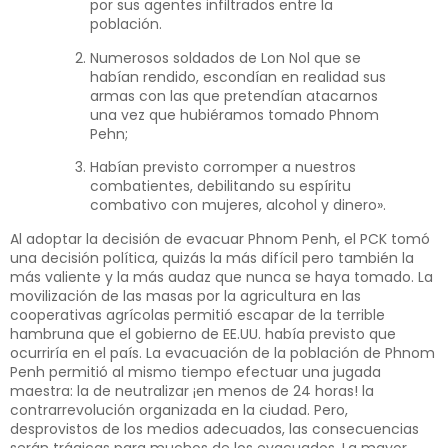
por sus agentes infiltrados entre la
población.
Numerosos soldados de Lon Nol que se
habían rendido, escondían en realidad sus
armas con las que pretendían atacarnos
una vez que hubiéramos tomado Phnom
Pehn;
Habían previsto corromper a nuestros
combatientes, debilitando su espíritu
combativo con mujeres, alcohol y dinero».
Al adoptar la decisión de evacuar Phnom Penh, el PCK tomó
una decisión política, quizás la más difícil pero también la
más valiente y la más audaz que nunca se haya tomado. La
movilización de las masas por la agricultura en las
cooperativas agrícolas permitió escapar de la terrible
hambruna que el gobierno de EE.UU. había previsto que
ocurriría en el país. La evacuación de la población de Phnom
Penh permitió al mismo tiempo efectuar una jugada
maestra: la de neutralizar ¡en menos de 24 horas! la
contrarrevolución organizada en la ciudad. Pero,
desprovistos de los medios adecuados, las consecuencias
serán trágicas para muchos de los evacuados. La mayor