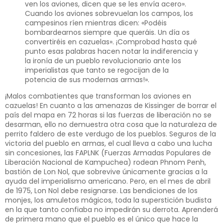
ven los aviones, dicen que se les envía acero».
Cuando los aviones sobrevuelan los campos, los
campesinos ríen mientras dicen: «Podéis
bombardearnos siempre que queráis. Un día os
convertiréis en cazuelas». ¡Comprobad hasta qué
punto esas palabras hacen notar la indiferencia y
la ironía de un pueblo revolucionario ante los
imperialistas que tanto se regocijan de la
potencia de sus modernas armas!».
¡Malos combatientes que transforman los aviones en
cazuelas! En cuanto a las amenazas de Kissinger de borrar el
país del mapa en 72 horas si las fuerzas de liberación no se
desarman, ello no demuestra otra cosa que la naturaleza de
perrito faldero de este verdugo de los pueblos. Seguros de la
victoria del pueblo en armas, el cual lleva a cabo una lucha
sin concesiones, las FAPLNK (Fuerzas Armadas Populares de
Liberación Nacional de Kampuchea) rodean Phnom Penh,
bastión de Lon Nol, que sobrevive únicamente gracias a la
ayuda del imperialismo americano. Pero, en el mes de abril
de 1975, Lon Nol debe resignarse. Las bendiciones de los
monjes, los amuletos mágicos, toda la superstición budista
en la que tanto confiaba no impedirán su derrota. Aprenderá
de primera mano que el pueblo es el único que hace la