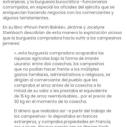
extranjeras, y la burguesía burocrática -funcionarios
corrompidos, en especial los oficiales del ejército que se
enriquecían haciendo negocios con los comerciantes y
algunos terratenientes.
En su libro «Phnon Penh libérée», Jérôme y Jocelyne
Steinbach describían de esta manera la explotación viciosa
que la burguesía compradora hacía sufrir a los campesinos
jemeres:
«…esta burguesía compradora acaparaba las
riquezas agrícolas bajo la forma de interés
usurario: entre dos cosechas, los campesinos
que no podían hacer frente a los múltiples
gastos familiares, administrativos o religiosos, se
dirigían al comerciante del pueblo que les
compraba el arroz antes de la cosecha a la
mitad de su valor o les prestaba el equivalente
de 15 kg de arroz reembolsables… por el precio de
30 kg en el momento de la cosecha.
El dinero que realizaba así -a partir del trabajo de
los campesinos- lo depositaba en bancos
extranjeros, y compraba propiedades en Francia,
oro o joyas. Algunos construían en Phnom Penh