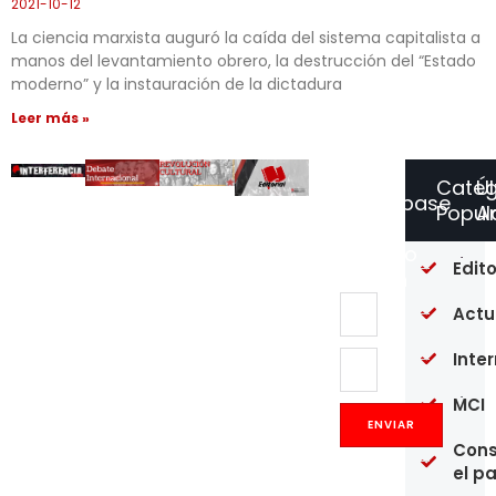
2021-10-12
La ciencia marxista auguró la caída del sistema capitalista a
manos del levantamiento obrero, la destrucción del “Estado
moderno” y la instauración de la dictadura
Leer más »
Categ
Ú
Suscríbase
Popul
Ar
a
Nuestro
Of
Edito
Boletín
re
en
Actu
un
pú
Inte
20
MCI
Op
Co
ENVIAR
y
Cons
pr
el p
de
mé