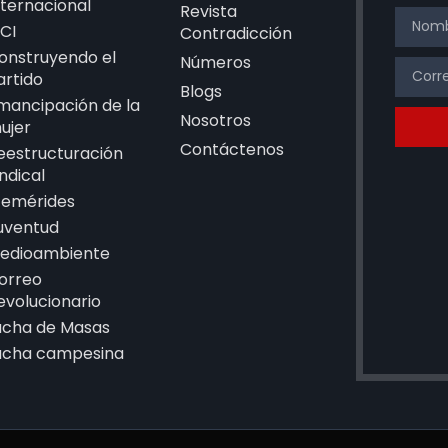
nternacional
Revista
CI
Contradicción
onstruyendo el
Números
artido
Blogs
mancipación de la
Nosotros
ujer
Contáctenos
eestructuración
indical
femérides
uventud
edioambiente
orreo
evolucionario
ucha de Masas
ucha campesina