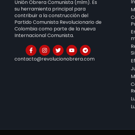
I
Unión Obrera Comunista (mlm). Es
su herramienta principal para
M
contribuir a la construcción del
C
Partido Comunista Revolucionario de
P
Colombia como parte de la nueva
E
Internacional Comunista.
m
R
S
contacto@revolucionobrera.com
E
J
M
C
R
L
L