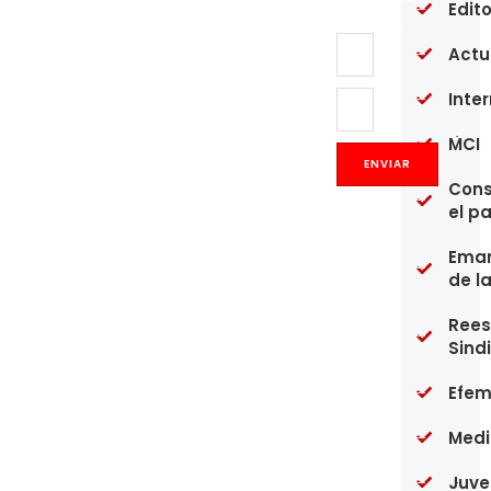
Of
Edito
Boletín
re
en
Actu
un
pú
Inte
20
MCI
Op
Co
ENVIAR
y
Cons
pr
el p
de
mé
fa
Eman
de
de l
go
20
Rees
Sind
Fr
Es
Re
Efem
en
de
Med
20
Juve
Ca