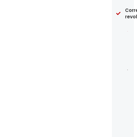
pr
Corr
re
co
revo
20
U
es
po
pu
ve
20
La
Gu
de
De
en
es
de
pa
Es
Un
Is
20
31