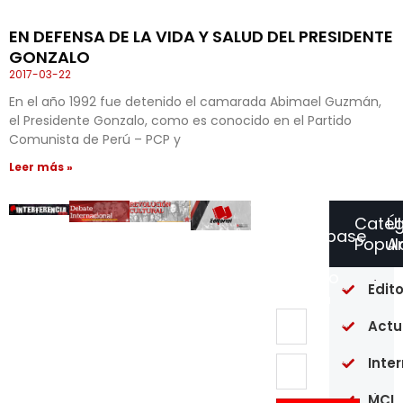
EN DEFENSA DE LA VIDA Y SALUD DEL PRESIDENTE
GONZALO
2017-03-22
En el año 1992 fue detenido el camarada Abimael Guzmán,
el Presidente Gonzalo, como es conocido en el Partido
Comunista de Perú – PCP y
Leer más »
Categ
Ú
Suscríbase
Popul
Ar
a
Nuestro
Of
Edito
Boletín
re
en
Actu
un
pú
Inte
20
MCI
Op