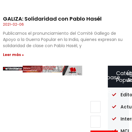
GALIZA: Solidaridad con Pablo Hasél
2021-02-06
Publicamos el pronunciamiento del Comité Gallego de
Apoyo a la Guerra Popular en la India, quienes expresan su
solidaridad de clase con Pablo Hasél, y
Leer más »
Categ
Ú
Suscríbase
Popul
Ar
a
Nuestro
Un
Edito
Boletín
an
de
Actu
si
co
en
Inte
pl
ma
MCI
Es