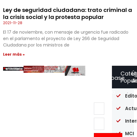
Ley de seguridad ciudadana: trato criminal a
la crisis social y la protesta popular
2021-11-28
El 17 de noviembre, con mensaje de urgencia fue radicado
en el parlamento el proyecto de Ley 266 de Seguridad
Ciudadana por los ministros de
Leer más »
Categ
Ú
Suscríbase
Popul
Ar
a
Nuestro
Un
Edito
Boletín
an
de
Actu
si
co
en
Inte
pl
ma
MCI
Es