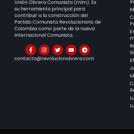
I
Unión Obrera Comunista (mlm). Es
su herramienta principal para
M
contribuir a la construcción del
C
Partido Comunista Revolucionario de
P
Colombia como parte de la nueva
E
Internacional Comunista.
m
R
S
contacto@revolucionobrera.com
E
J
M
C
R
L
L