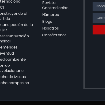
nternacional
Revista
CI
Contradicción
onstruyendo el
Números
artido
Blogs
mancipación de la
Nosotros
ujer
Contáctenos
eestructuración
indical
femérides
uventud
edioambiente
orreo
evolucionario
ucha de Masas
ucha campesina