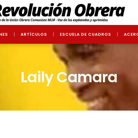
NES
ARTÍCULOS
ESCUELA DE CUADROS
ACER
Laily Camara