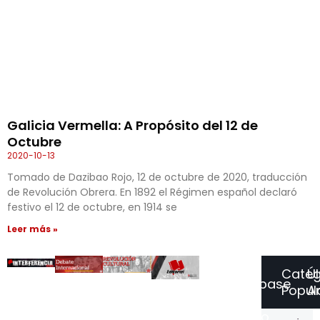
Galicia Vermella: A Propósito del 12 de
Octubre
2020-10-13
Tomado de Dazibao Rojo, 12 de octubre de 2020, traducción
de Revolución Obrera. En 1892 el Régimen español declaró
festivo el 12 de octubre, en 1914 se
Leer más »
Categ
Ú
Suscríbase
Popul
Ar
a
Nuestro