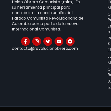
I
Unión Obrera Comunista (mlm). Es
su herramienta principal para
M
contribuir a la construcción del
C
Partido Comunista Revolucionario de
P
Colombia como parte de la nueva
E
Internacional Comunista.
m
R
S
contacto@revolucionobrera.com
E
J
M
C
R
L
L