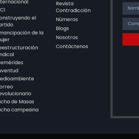
nternacional
Revista
CI
Contradicción
onstruyendo el
Números
artido
Blogs
mancipación de la
Nosotros
ujer
Contáctenos
eestructuración
indical
femérides
uventud
edioambiente
orreo
evolucionario
ucha de Masas
ucha campesina