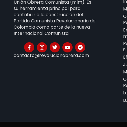
I
Unión Obrera Comunista (mlm). Es
su herramienta principal para
M
contribuir a la construcción del
C
Partido Comunista Revolucionario de
P
Colombia como parte de la nueva
E
Internacional Comunista.
m
R
S
contacto@revolucionobrera.com
E
J
M
C
R
L
L