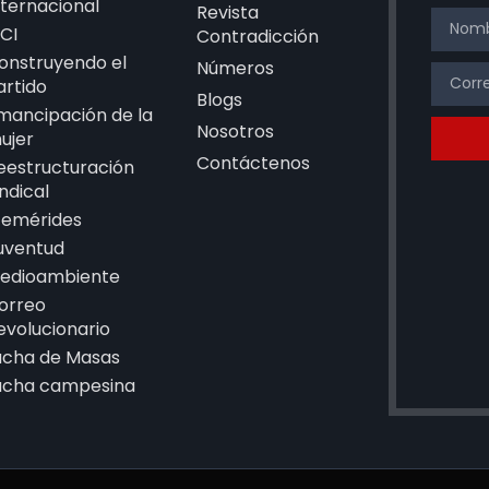
nternacional
Revista
CI
Contradicción
onstruyendo el
Números
artido
Blogs
mancipación de la
Nosotros
ujer
Contáctenos
eestructuración
indical
femérides
uventud
edioambiente
orreo
evolucionario
ucha de Masas
ucha campesina