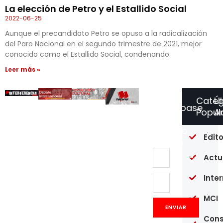
La elección de Petro y el Estallido Social
2022-06-25
Aunque el precandidato Petro se opuso a la radicalización
del Paro Nacional en el segundo trimestre de 2021, mejor
conocido como el Estallido Social, condenando
Leer más »
Categ
Ú
Suscríbase
Popul
Ar
a
Nuestro
Of
Edito
Boletín
re
en
Actu
un
pú
Inte
20
MCI
Op
Co
ENVIAR
y
Cons
pr