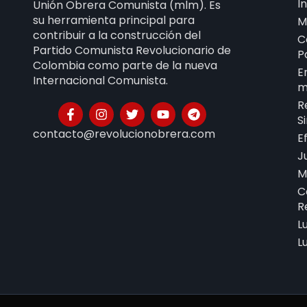
I
Unión Obrera Comunista (mlm). Es
su herramienta principal para
M
contribuir a la construcción del
C
Partido Comunista Revolucionario de
P
Colombia como parte de la nueva
E
Internacional Comunista.
m
R
S
contacto@revolucionobrera.com
E
J
M
C
R
L
L