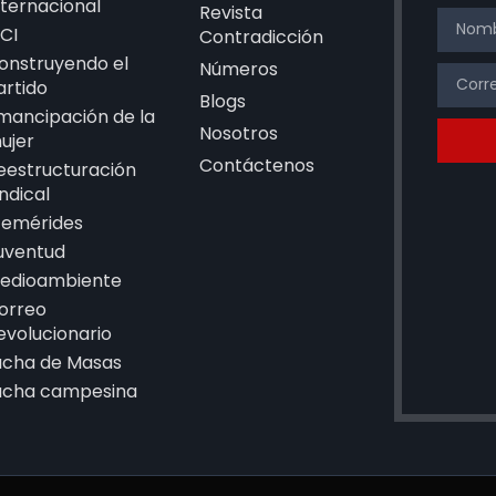
nternacional
Revista
CI
Contradicción
onstruyendo el
Números
artido
Blogs
mancipación de la
Nosotros
ujer
Contáctenos
eestructuración
indical
femérides
uventud
edioambiente
orreo
evolucionario
ucha de Masas
ucha campesina