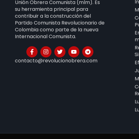
I
Unión Obrera Comunista (mlm). Es
su herramienta principal para
M
contribuir a la construcción del
C
Partido Comunista Revolucionario de
P
Colombia como parte de la nueva
E
Internacional Comunista.
m
R
S
contacto@revolucionobrera.com
E
J
M
C
R
L
L