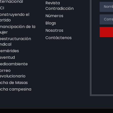
nternacional
Revista
CI
Contradicción
onstruyendo el
Números
artido
Blogs
mancipación de la
Nosotros
ujer
Contáctenos
eestructuración
indical
femérides
uventud
edioambiente
orreo
evolucionario
ucha de Masas
ucha campesina