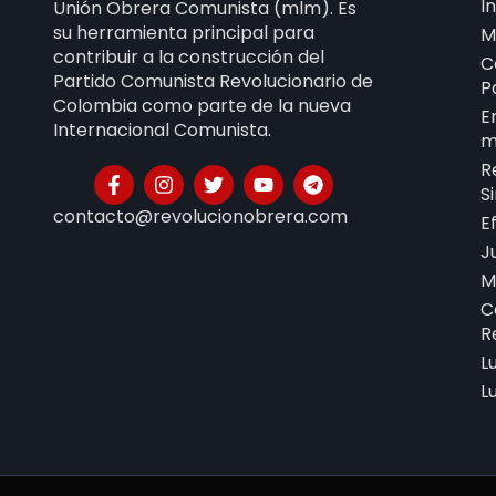
I
Unión Obrera Comunista (mlm). Es
su herramienta principal para
M
contribuir a la construcción del
C
Partido Comunista Revolucionario de
P
Colombia como parte de la nueva
E
Internacional Comunista.
m
R
S
contacto@revolucionobrera.com
E
J
M
C
R
L
L