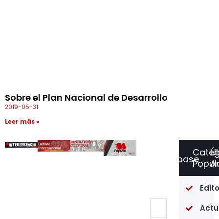
Sobre el Plan Nacional de Desarrollo
2019-05-31
Leer más »
Categ
Ú
Suscríbase
Popul
Ar
a
Nuestro
Of
Edito
Boletín
re
en
Actu
un
pú